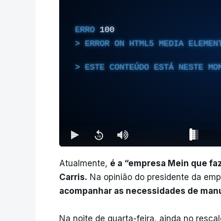
ERRO
100
ERROR ON HTML5 MEDIA ELEMEN
ESTE CONTEÚDO ESTÁ NESTE MO
Atualmente,
é a “empresa Mein que fa
Carris.
Na opinião do presidente da em
acompanhar as necessidades de man
Na noite de quarta-feira, ainda no resca