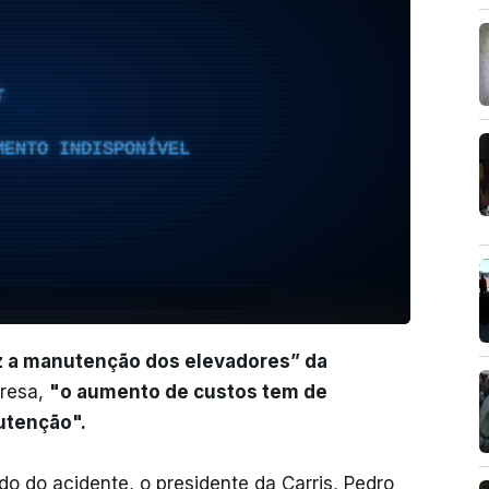
T
MENTO INDISPONÍVEL
z a manutenção dos elevadores” da
presa,
"o aumento de custos tem de
utenção".
ldo do acidente, o presidente da Carris, Pedro