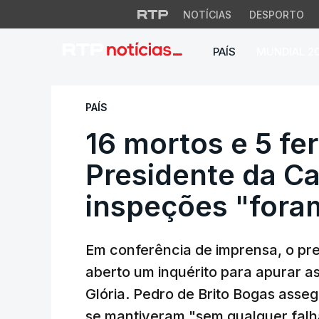
NOTÍCIAS
DESPORTO
PAÍS
MUNDIAL 2
16 mortos e 5 feri
PAÍS
16 mortos e 5 fe
Presidente da Ca
inspeções "fora
Em conferência de imprensa, o pres
aberto um inquérito para apurar a
Glória. Pedro de Brito Bogas asse
se mantiveram "sem qualquer falh