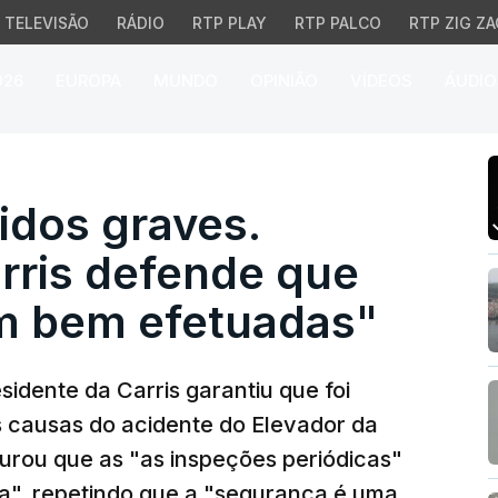
TELEVISÃO
RÁDIO
RTP PLAY
RTP PALCO
RTP ZIG ZA
026
EUROPA
MUNDO
OPINIÃO
VÍDEOS
ÁUDIO
dos graves. Presidente
ridos graves.
rris defende que
m bem efetuadas"
idente da Carris garantiu que foi
s causas do acidente do Elevador da
gurou que as "as inspeções periódicas"
a", repetindo que a "segurança é uma