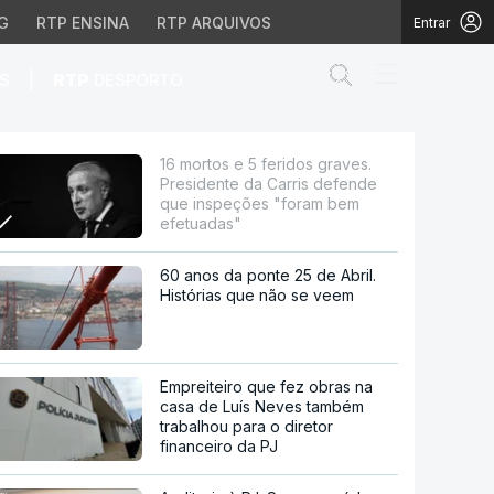
G
RTP ENSINA
RTP ARQUIVOS
Entrar
Abrir campo de
|
S
RTP
DESPORTO
 da Carris defende que 
16 mortos e 5 feridos graves.
Presidente da Carris defende
que inspeções "foram bem
efetuadas"
60 anos da ponte 25 de Abril.
Histórias que não se veem
Empreiteiro que fez obras na
casa de Luís Neves também
trabalhou para o diretor
financeiro da PJ