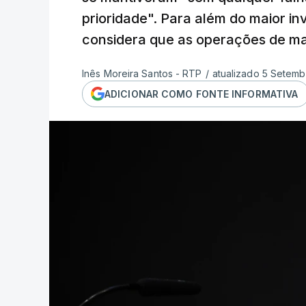
prioridade". Para além do maior i
considera que as operações de m
Inês Moreira Santos - RTP
/
atualizado 5 Setemb
ADICIONAR COMO FONTE INFORMATIVA