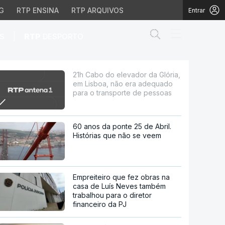
G
RTP ENSINA
RTP ARQUIVOS
Entrar
Abrir campo de
|
S
RTP
DESPORTO
a, não era adequado pa
21h Cabo do elevador da Glória,
em Lisboa, não era adequado
para o transporte de pessoas
60 anos da ponte 25 de Abril.
Histórias que não se veem
Empreiteiro que fez obras na
casa de Luís Neves também
trabalhou para o diretor
financeiro da PJ