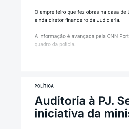
O empreiteiro que fez obras na casa de
ainda diretor financeiro da Judiciária.
A informação é avançada pela CNN Portug
quadro da polícia.
Foi o diretor financeiro, Álvaro Pires, q
V
instalações da Construbarcelos para ac
de droga.
POLÍTICA
Auditoria à PJ. 
iniciativa da min