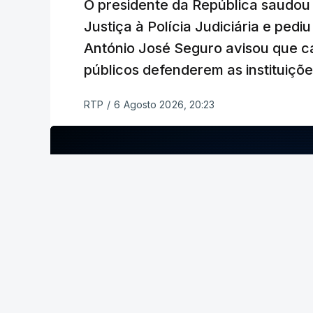
O presidente da República saudou a
Justiça à Polícia Judiciária e ped
António José Seguro avisou que c
públicos defenderem as instituiçõ
RTP
/
6 Agosto 2026, 20:23
ERRO
100
ERROR ON HTML5 MEDIA ELEMENT
ESTE CONTEÚDO ESTÁ NESTE MOME