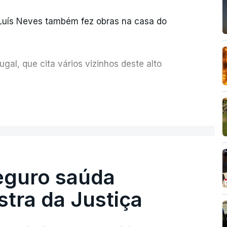
 Luís Neves também fez obras na casa do
al, que cita vários vizinhos deste alto
ue assumiu a responsabilidade de sugerir as
ER MAIS
olher um atrelado apreendido numa operação
Seguro saúda
istra da Justiça