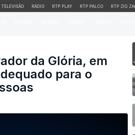
TELEVISÃO
RÁDIO
RTP PLAY
RTP PALCO
RTP ZIG ZA
026
EUROPA
MUNDO
OPINIÃO
VÍDEOS
ÁUDIO
or da Glória, em Lisbo
ador da Glória, em
adequado para o
essoas