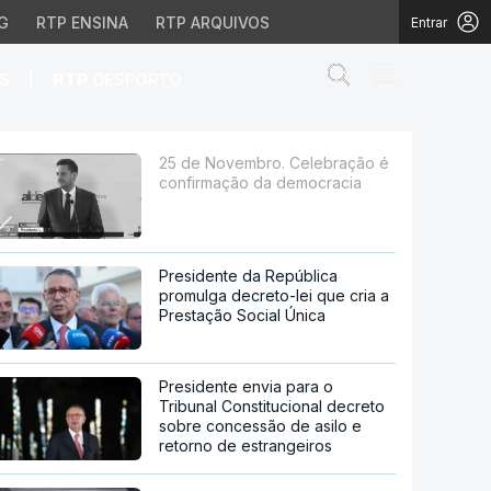
G
RTP ENSINA
RTP ARQUIVOS
Entrar
Abrir campo de
|
S
RTP
DESPORTO
ão da democracia
25 de Novembro. Celebração é
confirmação da democracia
Presidente da República
promulga decreto-lei que cria a
Prestação Social Única
Presidente envia para o
Tribunal Constitucional decreto
sobre concessão de asilo e
retorno de estrangeiros