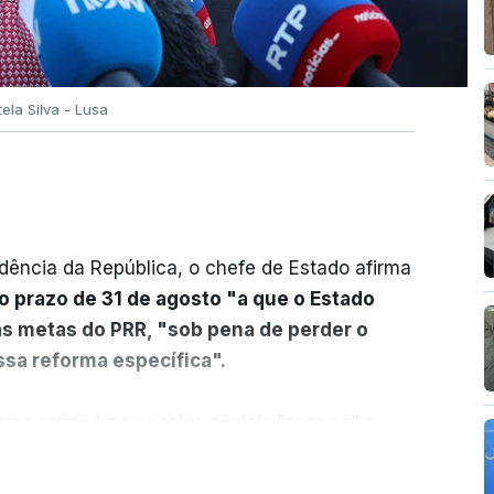
tela Silva - Lusa
dência da República, o chefe de Estado afirma
o prazo de 31 de agosto "a que o Estado
as metas do PRR, "sob pena de perder o
sa reforma específica".
rma reúne treze apoios sociais "num só" e
 mais justo e transparente".
ER MAIS