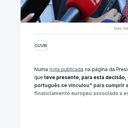
Foto: Es
OUVIR
Numa
nota publicada
na página da Presi
que
teve presente, para esta decisão, 
português se vinculou" para cumprir 
financiamento europeu associado a es
António José Seguro entende que a refo
pretende "tornar o sistema mais simples,
V