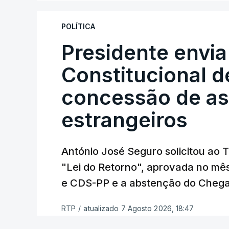
"Sempre que seja possível reduzir burocr
os apoios chegam a quem mais necessit
POLÍTICA
certa", argumenta o Presidente da Repúb
Presidente envia
Constitucional d
Assegurar que "ninguém é p
concessão de asi
estrangeiros
O Preisdente deixa, no entanto, deixa al
"deve ter como primeiro critério a p
de simplificação pode traduzir-se num
António José Seguro solicitou ao 
"Lei do Retorno", aprovada no mê
António José Seguro vinca que se
deve
e CDS-PP e a abstenção do Chega
face à situação de que hoje beneficia
situações "de maior fragilidade", como 
RTP
/
atualizado 7 Agosto 2026, 18:47
ou pessoas com deficiência.