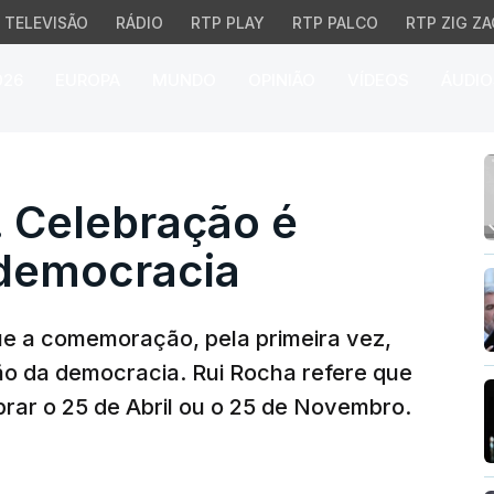
TELEVISÃO
RÁDIO
RTP PLAY
RTP PALCO
RTP ZIG ZA
026
EUROPA
MUNDO
OPINIÃO
VÍDEOS
ÁUDIO
elebração é confirmaç
 Celebração é
democracia
 que a comemoração, pela primeira vez,
o da democracia. Rui Rocha refere que
rar o 25 de Abril ou o 25 de Novembro.