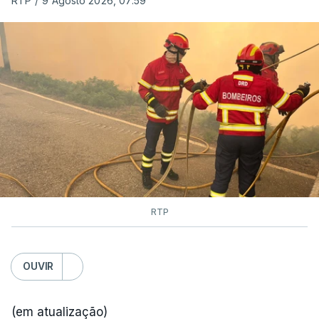
RTP
/
9 Agosto 2026, 07:59
RTP
OUVIR
(em atualização)