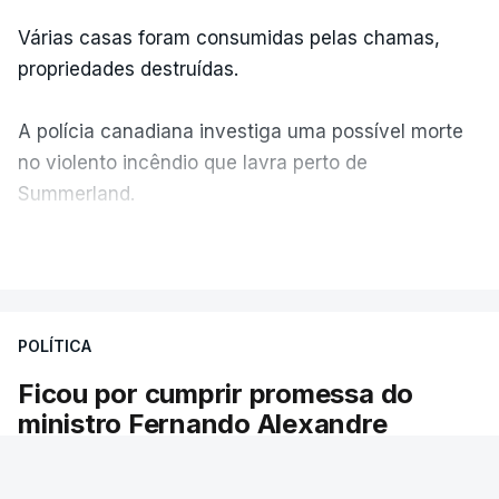
Várias casas foram consumidas pelas chamas,
propriedades destruídas.
A polícia canadiana investiga uma possível morte
no violento incêndio que lavra perto de
Summerland.
VER MAIS
Éum cenário de terror, descreve o primeiro-ministro
da Columbia Britânica, David Iby.
POLÍTICA
Ficou por cumprir promessa do
ERRO
100
ministro Fernando Alexandre
ERROR ON HTML5 MEDIA ELEMENT
Há escolas sem pautas afixadas e alunos à
ESTE CONTEÚDO ESTÁ NESTE