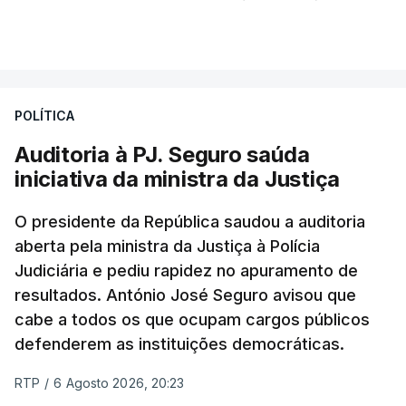
VER MAIS
Foi o diretor financeiro, Álvaro Pires, que assumiu a
responsabilidade de sugerir as instalações da
Construbarcelos para acolher um atrelado
POLÍTICA
apreendido numa operação de droga.
Auditoria à PJ. Seguro saúda
iniciativa da ministra da Justiça
O presidente da República saudou a auditoria
aberta pela ministra da Justiça à Polícia
Judiciária e pediu rapidez no apuramento de
resultados. António José Seguro avisou que
cabe a todos os que ocupam cargos públicos
defenderem as instituições democráticas.
RTP
/
6 Agosto 2026, 20:23