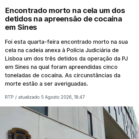
cento dos mais de 20 mil pedidos de reapreciação,
Encontrado morto na cela um dos
mas Cristina Mota, porta-voz da Missão Escola
detidos na apreensão de cocaína
Pública, tem dúvidas de que o processo esteja
em Sines
concluído a tempo.
Foi esta quarta-feira encontrado morto na sua
cela na cadeia anexa à Polícia Judiciária de
"Durante o fim de semana e nos últimos dias,
Lisboa um dos três detidos da operação da PJ
apercebamo-nos que ainda estão a ser
em Sines na qual foram apreendidas cinco
convocados professores para reapreciações"
,
toneladas de cocaína. As circunstâncias da
disse a professora à agência Lusa.
"Será
morte estão a ser averiguadas.
praticamente impossível termos a totalidade
das reapreciações na sexta-feira".
RTP
/
atualizado 5 Agosto 2026, 18:47
Segundo os docentes, o processo de reapreciação
está a enfrentar vários constrangimentos. Há
casos em que faltam os modelos preenchidos
pelos alunos com a alegação justificativa para o