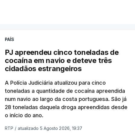
estrangeiros, em situação clandestina e irregular,
VER MAIS
que se encontravam no interior do navio visado na
operação "Skydrop".
PAÍS
O elemento da tripulação encontrado morto
seria o
único detido que poderia dar mais informações
PJ apreendeu cinco toneladas de
à PJ
.
cocaína em navio e deteve três
cidadãos estrangeiros
O corpo foi encontrado pelos guardas prisionais
pelas 8h00 desta quarta-feira. A RTP apurou que
A Polícia Judiciária atualizou para cinco
toneladas a quantidade de cocaína apreendida
não existe videovigilância nas celas, mas há
num navio ao largo da costa portuguesa. São já
câmaras nos corredores das instalações.
28 toneladas daquela droga apreendidas desde
o início do ano.
Em resposta à RTP, a Direção-Geral de Reinserção
e Serviços Prisionais (DGRSP) confirmou que “um
RTP
/
atualizado 5 Agosto 2026, 19:37
detido, entrado com mandado de condução à