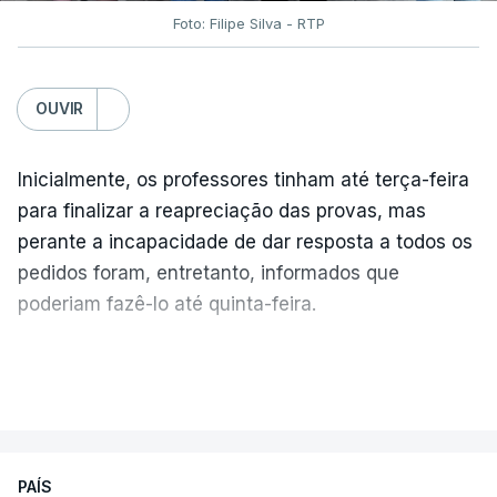
Foto: Filipe Silva - RTP
OUVIR
Inicialmente, os professores tinham até terça-feira
para finalizar a reapreciação das provas, mas
perante a incapacidade de dar resposta a todos os
pedidos foram, entretanto, informados que
poderiam fazê-lo até quinta-feira.
A intenção era que os resultados fossem
VER MAIS
publicados no dia seguinte (sexta-feira), o que
poderá não acontecer.
PAÍS
No domingo, estavam concluídos cerca de 50 por