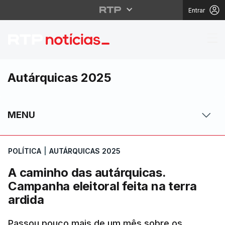
Entrar
A caminho das autárqui
Autárquicas 2025
MENU
POLÍTICA
|
AUTÁRQUICAS 2025
A caminho das autárquicas.
Campanha eleitoral feita na terra
ardida
Passou pouco mais de um mês sobre os