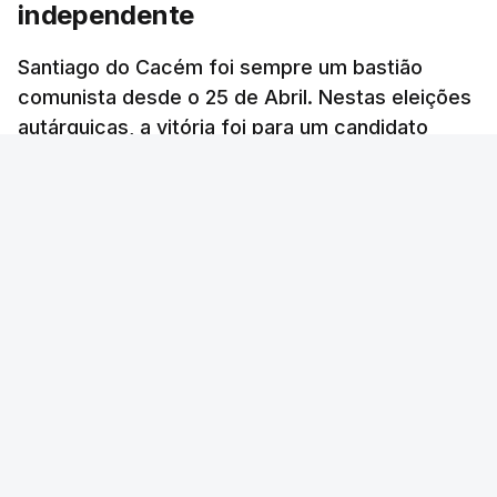
independente
Santiago do Cacém foi sempre um bastião
comunista desde o 25 de Abril. Nestas eleições
autárquicas, a vitória foi para um candidato
independente que teve um apoio inédito.
RTP
/
atualizado 15 Outubro 2025, 10:01
ERRO
100
ERROR ON HTML5 MEDIA ELEMENT
ESTE CONTEÚDO ESTÁ NESTE MOMENTO
INDISPONÍVEL