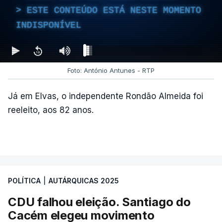
ESTE CONTEÚDO ESTÁ NESTE MOMENTO
No último fim de semana, o secretário-geral do
INDISPONÍVEL
PCP
não deu como fechado
o apuramento de
votos.
Foto: António Antunes - RTP
c/ Lusa
Já em Elvas, o independente Rondão Almeida foi
reeleito, aos 82 anos.
ARTIGOS RELACIONADOS
Autárquicas. Chega vence
CDU por três votos e
confirma dois vereadores
POLÍTICA
|
AUTÁRQUICAS 2025
em Lisboa
atualizado 18 Outubro 2025, 21:48
CDU falhou eleição. Santiago do
Cacém elegeu movimento