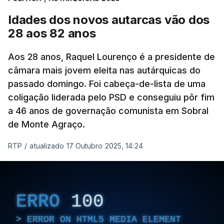
Idades dos novos autarcas vão dos
As explicações pela voz de Sofia Lisboa, da CDU,
28 aos 82 anos
que sublinha que este "é um processo normal". No
entanto, admite que "desta vez é diferente",
Aos 28 anos, Raquel Lourenço é a presidente de
porque a diferença de votos é "muito curta" e,
câmara mais jovem eleita nas autárquicas do
passado domingo. Foi cabeça-de-lista de uma
portanto, tem a "particularidade de decidir, (de)
coligação liderada pelo PSD e conseguiu pôr fim
poucos votos decidirem" a eleição de um vereador.
a 46 anos de governação comunista em Sobral
de Monte Agraço.
RTP
/
atualizado 17 Outubro 2025, 14:24
ERRO
100
ERROR ON HTML5 MEDIA ELEMENT
ESTE CONTEÚDO ESTÁ NESTE
ERRO
100
MOMENTO INDISPONÍVEL
ERROR ON HTML5 MEDIA ELEMENT