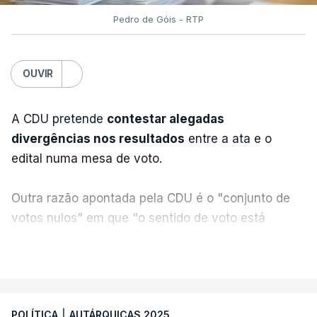
Pedro de Góis - RTP
OUVIR
A CDU pretende
contestar alegadas
divergências nos resultados
entre a ata e o
edital numa mesa de voto.
Outra razão apontada pela CDU é o "conjunto de
votos nulos" em que "o sentido de voto está
expresso na CDU", segundo apreciação da
VER MAIS
coligação, que protesta ainda face a "uma
divergência de critérios, porque alguns votos nulos
de outras forças políticas foram considerados
POLÍTICA
|
AUTÁRQUICAS 2025
válidos pelo apuramento geral".