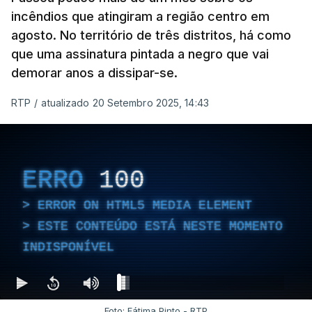
incêndios que atingiram a região centro em
agosto. No território de três distritos, há como
que uma assinatura pintada a negro que vai
demorar anos a dissipar-se.
RTP
/
atualizado 20 Setembro 2025, 14:43
ERRO
100
ERROR ON HTML5 MEDIA ELEMENT
ESTE CONTEÚDO ESTÁ NESTE MOMENTO
INDISPONÍVEL
Foto: Fátima Pinto - RTP