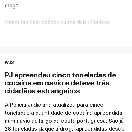
droga.
"com normalidade e tranquilidade".
Foram também detidos outros dois cidadãos
c/ Lusa
estrangeiros, em situação clandestina e irregular,
VER MAIS
que se encontravam no interior do navio visado na
operação "Skydrop".
PAÍS
O elemento da tripulação encontrado morto
seria o
único detido que poderia dar mais informações
PJ apreendeu cinco toneladas de
à PJ
.
cocaína em navio e deteve três
cidadãos estrangeiros
O corpo foi encontrado pelos guardas prisionais
pelas 8h00 desta quarta-feira. A RTP apurou que
A Polícia Judiciária atualizou para cinco
toneladas a quantidade de cocaína apreendida
não existe videovigilância nas celas, mas há
num navio ao largo da costa portuguesa. São já
câmaras nos corredores das instalações.
28 toneladas daquela droga apreendidas desde