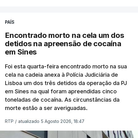
poderá não acontecer.
PAÍS
No domingo, estavam concluídos cerca de 50 por
cento dos mais de 20 mil pedidos de reapreciação,
Encontrado morto na cela um dos
mas Cristina Mota, porta-voz da Missão Escola
detidos na apreensão de cocaína
Pública, tem dúvidas de que o processo esteja
em Sines
concluído a tempo.
Foi esta quarta-feira encontrado morto na sua
cela na cadeia anexa à Polícia Judiciária de
"Durante o fim de semana e nos últimos dias,
Lisboa um dos três detidos da operação da PJ
apercebamo-nos que ainda estão a ser
em Sines na qual foram apreendidas cinco
convocados professores para reapreciações"
,
toneladas de cocaína. As circunstâncias da
disse a professora à agência Lusa.
"Será
morte estão a ser averiguadas.
praticamente impossível termos a totalidade
das reapreciações na sexta-feira".
RTP
/
atualizado 5 Agosto 2026, 18:47
Segundo os docentes, o processo de reapreciação