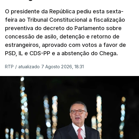
um passo na direção certa", argumenta o
O presidente da República pediu esta sexta-
Presidente da República.
feira ao Tribunal Constitucional a fiscalização
preventiva do decreto do Parlamento sobre
Assegurar que "ninguém é
concessão de asilo, detenção e retorno de
prejudicado"
estrangeiros, aprovado com votos a favor de
PSD, IL e CDS-PP e a abstenção do Chega.
RTP
/
atualizado 7 Agosto 2026, 18:31
O Preisdente deixa, no entanto, deixa alguns
avisos:
uma reforma desta dimensão "deve ter
como primeiro critério a proteção das pessoas"
e "nenhum processo de simplificação pode
traduzir-se numa diminuição da proteção
social".
António José Seguro vinca que se
deverá