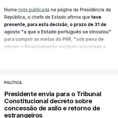
Numa
nota publicada
na página da Presidência da
República, o chefe de Estado afirma que
teve
presente, para esta decisão, o prazo de 31 de
agosto "a que o Estado português se vinculou"
para cumprir as metas do PRR, "sob pena de
perder o financiamento europeu associado a
essa reforma específica".
VER MAIS
António José Seguro entende que a reforma reúne
treze apoios sociais "num só" e pretende "tornar o
POLÍTICA
sistema mais simples, mais justo e transparente".
Presidente envia para o Tribunal
"Sempre que seja possível reduzir burocracias,
Constitucional decreto sobre
eliminar sobreposições e garantir que os apoios
concessão de asilo e retorno de
chegam a quem mais necessita, estaremos a dar
estrangeiros