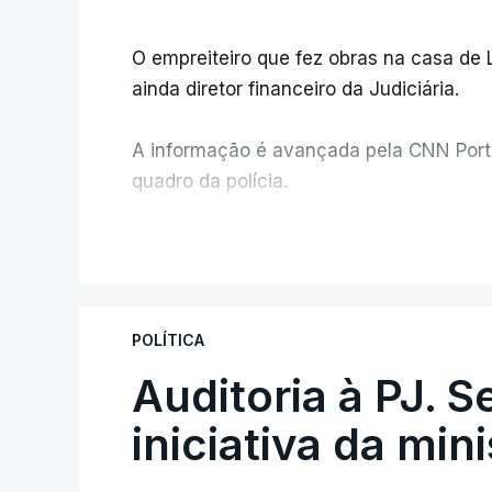
O empreiteiro que fez obras na casa de
ainda diretor financeiro da Judiciária.
A informação é avançada pela CNN Portug
quadro da polícia.
Foi o diretor financeiro, Álvaro Pires, q
V
instalações da Construbarcelos para ac
de droga.
POLÍTICA
Auditoria à PJ. 
iniciativa da min