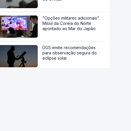
"Opções militares adicionais".
Míssil da Coreia do Norte
apontado ao Mar do Japão
DGS emite recomendações
para observação segura do
eclipse solar
Remoinhos no Sol baralham
satélites
Hipertensão, diabetes e tabaco.
Cientistas identificam três
fatores a controlar para atrasar
a demência