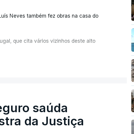
 Luís Neves também fez obras na casa do
al, que cita vários vizinhos deste alto
ue assumiu a responsabilidade de sugerir as
ER MAIS
olher um atrelado apreendido numa operação
Seguro saúda
istra da Justiça