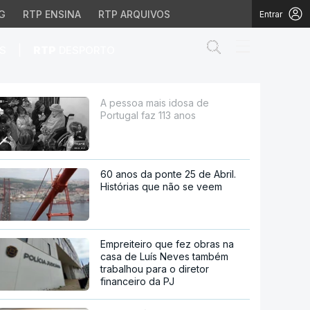
G
RTP ENSINA
RTP ARQUIVOS
Entrar
Abrir campo de
|
S
RTP
DESPORTO
nos
A pessoa mais idosa de
Portugal faz 113 anos
60 anos da ponte 25 de Abril.
Histórias que não se veem
Empreiteiro que fez obras na
casa de Luís Neves também
trabalhou para o diretor
financeiro da PJ