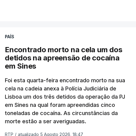
A intenção era que os resultados fossem
VER MAIS
publicados no dia seguinte (sexta-feira), o que
poderá não acontecer.
PAÍS
No domingo, estavam concluídos cerca de 50 por
cento dos mais de 20 mil pedidos de reapreciação,
Encontrado morto na cela um dos
mas Cristina Mota, porta-voz da Missão Escola
detidos na apreensão de cocaína
Pública, tem dúvidas de que o processo esteja
em Sines
concluído a tempo.
Foi esta quarta-feira encontrado morto na sua
cela na cadeia anexa à Polícia Judiciária de
"Durante o fim de semana e nos últimos dias,
Lisboa um dos três detidos da operação da PJ
apercebamo-nos que ainda estão a ser
em Sines na qual foram apreendidas cinco
convocados professores para reapreciações"
,
toneladas de cocaína. As circunstâncias da
disse a professora à agência Lusa.
"Será
morte estão a ser averiguadas.
praticamente impossível termos a totalidade
das reapreciações na sexta-feira".
RTP
/
atualizado 5 Agosto 2026, 18:47