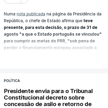
Numa
nota publicada
na página da Presidência da
República, o chefe de Estado afirma que
teve
presente, para esta decisão, o prazo de 31 de
agosto "a que o Estado português se vinculou"
para cumprir as metas do PRR, "sob pena de
perder o financiamento europeu associado a
essa reforma específica".
VER MAIS
António José Seguro entende que a reforma reúne
treze apoios sociais "num só" e pretende "tornar o
POLÍTICA
sistema mais simples, mais justo e transparente".
Presidente envia para o Tribunal
"Sempre que seja possível reduzir burocracias,
Constitucional decreto sobre
eliminar sobreposições e garantir que os apoios
concessão de asilo e retorno de