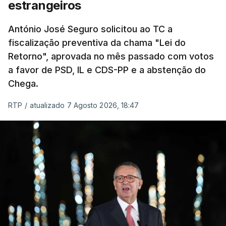
chegam a quem mais necessita, estaremos a dar
estrangeiros
um passo na direção certa", argumenta o
António José Seguro solicitou ao TC a
Presidente da República.
fiscalização preventiva da chama "Lei do
Retorno", aprovada no mês passado com votos
Assegurar que "ninguém é
a favor de PSD, IL e CDS-PP e a abstenção do
prejudicado"
Chega.
RTP
/
atualizado 7 Agosto 2026, 18:47
O Preisdente deixa, no entanto, deixa alguns
avisos:
uma reforma desta dimensão "deve ter
como primeiro critério a proteção das pessoas"
e "nenhum processo de simplificação pode
traduzir-se numa diminuição da proteção
social".
António José Seguro vinca que se
deverá