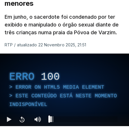
menores
Em junho, o sacerdote foi condenado por ter
exibido e manipulado o órgão sexual diante de
três crianças numa praia da Póvoa de Varzim.
RTP
/
atualizado 22 Novembro 2025, 21:51
ERRO
100
ERROR ON HTML5 MEDIA ELEMENT
ESTE CONTEÚDO ESTÁ NESTE MOMENTO
INDISPONÍVEL