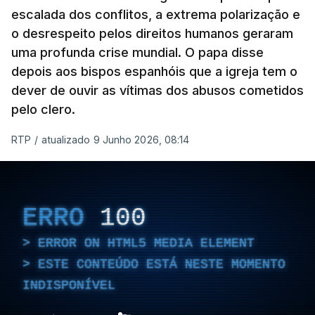
escalada dos conflitos, a extrema polarização e
Como a RTP noticiou na altura, o padre assumiu
o desrespeito pelos direitos humanos geraram
também, perante a judiciária, uma relação de cariz
uma profunda crise mundial. O papa disse
sexual com um rapaz de 15 anos que não quis
depois aos bispos espanhóis que a igreja tem o
apresentar queixa.
dever de ouvir as vítimas dos abusos cometidos
pelo clero.
RTP
/
atualizado 9 Junho 2026, 08:14
ERRO
100
ERROR ON HTML5 MEDIA ELEMENT
ESTE CONTEÚDO ESTÁ NESTE MOMENTO
INDISPONÍVEL