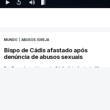
MUNDO
|
ABUSOS IGREJA
Bispo de Cádis afastado após
denúncia de abusos sexuais
Em Espanha, o bispo de Cádis foi afastado 12
dias depois de o jornal El País ter denunciado
abusos sexuais por parte daquele religioso
desde os anos 90. Em concreto, o caso com
uma jovem durante sete anos e que a Santa Sé
conheceria há cerca de quatro meses.