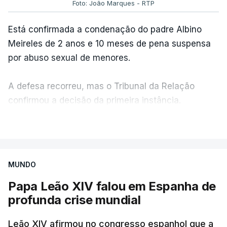
Foto: João Marques - RTP
Está confirmada a condenação do padre Albino
Meireles de 2 anos e 10 meses de pena suspensa
por abuso sexual de menores.
A defesa recorreu, mas o Tribunal da Relação
confirmou a decisão da primeira instância.
VER MAIS
Albino Meireles está suspenso do sacerdócio
desde 2023, quando o seu nome apareceu na lista
de padres suspeitos da comissão independente.
MUNDO
Papa Leão XIV falou em Espanha de
Até agora a hierarquia da igreja dizia esperar o
profunda crise mundial
resultado da justiça civil para atuar
canonicamente.
Leão XIV afirmou no congresso espanhol que a