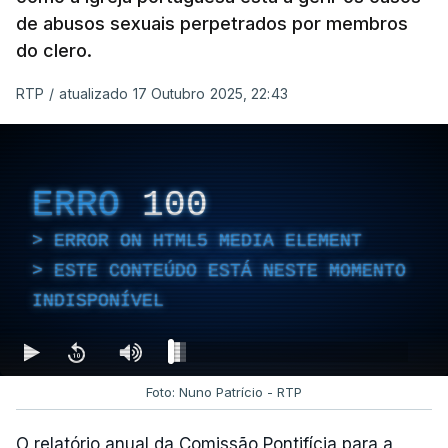
de abusos sexuais perpetrados por membros
do clero.
RTP
/
atualizado 17 Outubro 2025, 22:43
ERRO
100
ERROR ON HTML5 MEDIA ELEMENT
ESTE CONTEÚDO ESTÁ NESTE MOMENTO
INDISPONÍVEL
Foto: Nuno Patrício - RTP
O relatório anual da Comissão Pontifícia para a