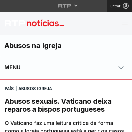
Entrar
Abusos sexuais. Vatic
Abusos na Igreja
MENU
PAÍS
|
ABUSOS IGREJA
Abusos sexuais. Vaticano deixa
reparos a bispos portugueses
O Vaticano faz uma leitura crítica da forma
como a Igreja portuguesa está a gerir os casos