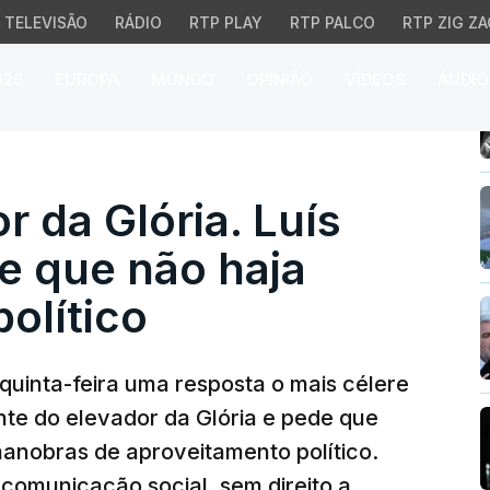
TELEVISÃO
RÁDIO
RTP PLAY
RTP PALCO
RTP ZIG ZA
026
EUROPA
MUNDO
OPINIÃO
VÍDEOS
ÁUDIO
da Glória. Luís Montene
r da Glória. Luís
 que não haja
olítico
quinta-feira uma resposta o mais célere
nte do elevador da Glória e pede que
manobras de aproveitamento político.
comunicação social, sem direito a