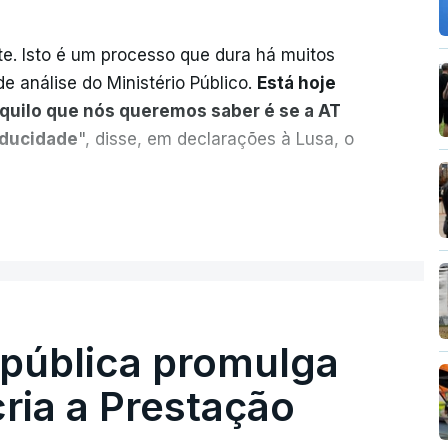
. Isto é um processo que dura há muitos
e análise do Ministério Público.
Está hoje
aquilo que nós queremos saber é se a AT
aducidade
", disse, em declarações à Lusa, o
sobre o risco de caducidade dos 335,2
ER MAIS
 negócio das seis barragens transmontanas
nou, através do Parlamento, o ministro de
 Sarmento, sobre o tema.
na autonomia da AT, acreditamos também na
epública promulga
onfiança que farão tudo o possível para que
cria a Prestação
rados"
, ressalvou.