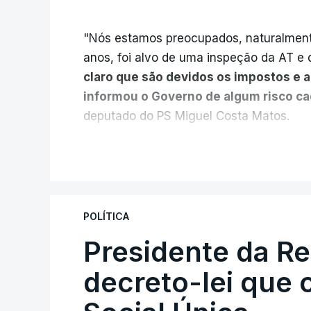
"Nós estamos preocupados, naturalmente
anos, foi alvo de uma inspeção da AT e d
claro que são devidos os impostos e 
informou o Governo de algum risco c
deputado do PS Miguel Costa Matos.
Na sequência de notícias desta semana 
V
milhões euros devidos em impostos pelo
vendidas pela EDP à Engie, o PS questio
Estado e das Finanças, Joaquim Miranda
POLÍTICA
"Naturalmente que nós acreditamos 
Presidente da R
sua competência e, portanto, temos c
decreto-lei que 
estes impostos sejam realmente cob