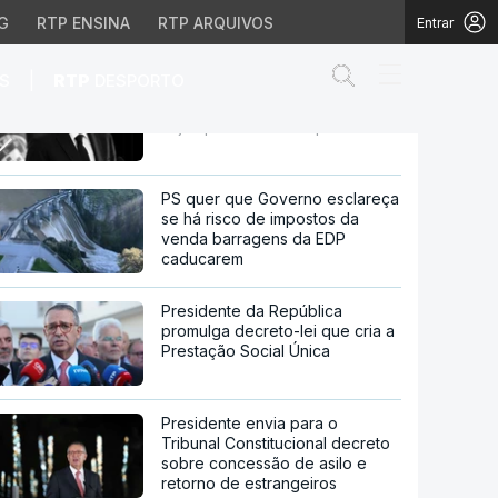
G
RTP ENSINA
RTP ARQUIVOS
Entrar
Abrir campo de
|
S
RTP
DESPORTO
Acidente Elevador da Glória.
Luís Montenegro pede que não
haja aproveitamento político
gro pede que não haja 
PS quer que Governo esclareça
se há risco de impostos da
venda barragens da EDP
caducarem
Presidente da República
promulga decreto-lei que cria a
Prestação Social Única
Presidente envia para o
Tribunal Constitucional decreto
sobre concessão de asilo e
retorno de estrangeiros