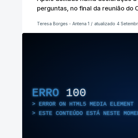
perguntas, no final da reunião do 
Teresa Borges - Antena 1
/
atualizado 4 Setembr
ERRO
100
ERROR ON HTML5 MEDIA ELEMENT
ESTE CONTEÚDO ESTÁ NESTE MOME