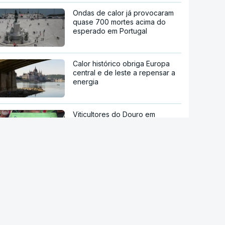
Ondas de calor já provocaram
quase 700 mortes acima do
esperado em Portugal
Calor histórico obriga Europa
central e de leste a repensar a
energia
Viticultores do Douro em
protesto
Há "capacidade para
acomodar". Carris não reforça
Cais do Sodré apesar de corte
no Metro de Lisboa
Aumentou o número de pessoas