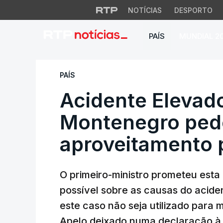
NOTÍCIAS
DESPORTO
PAÍS
MUNDIAL 2
Acidente Elevador 
PAÍS
Acidente Elevado
Montenegro pede
aproveitamento p
O primeiro-ministro prometeu esta 
possível sobre as causas do acide
este caso não seja utilizado para 
Apelo deixado numa declaração à 