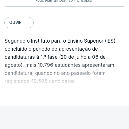
Foto: Nathan Dumlao - Unsplash
c/Lusa
OUVIR
Segundo o Instituto para o Ensino Superior (IES),
concluído o período de apresentação de
candidaturas à 1.ª fase (20 de julho a 06 de
agosto), mais 10.796 estudantes apresentaram
candidatura, quando no ano passado foram
registados 49.595 candidatos.
"Os resultados da 1ª fase do concurso nacional de
VER MAIS
acesso mostram que em 2026 se registou o
número mais elevado de candidatos nos últimos 30
anos, exceto nos anos da pandemia de Covid-19,
PAÍS
durante os quais foram adotadas regras