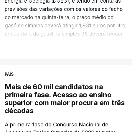
Energia e Geologia (DGEG), e tendo em conta as
previsões das variações com os valores do fecho
do mercado na quinta-feira, o preço médio do
gasóleo simples deverá atingir 1,931 euros por litro,
enquanto o da gasolina simples 95 deverá recuar
para 1,855 euros por litro.
VER MAIS
A média final só ficará fechada ao final do dia,
podendo ainda registar alterações em função da
evolução das cotações internacionais do petróleo,
PAÍS
e o custo final na bomba poderá variar conforme o
Mais de 60 mil candidatos na
posto de abastecimento, a marca e a localização.
primeira fase. Acesso ao ensino
superior com maior procura em três
A atualização do desconto do Imposto sobre os
décadas
Produtos Petrolíferos (ISP) também poderá
alterar os valores previstos.
A primeira fase do Concurso Nacional de