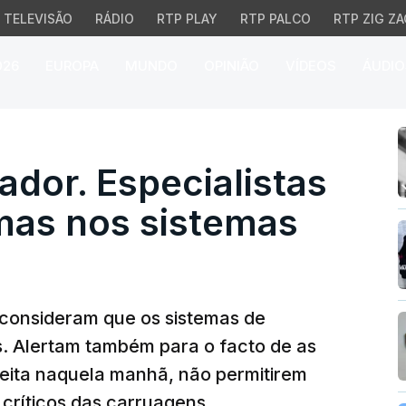
TELEVISÃO
RÁDIO
RTP PLAY
RTP PALCO
RTP ZIG ZA
026
EUROPA
MUNDO
OPINIÃO
VÍDEOS
ÁUDIO
dor. Especialistas apon
ador. Especialistas
mas nos sistemas
 consideram que os sistemas de
. Alertam também para o facto de as
 feita naquela manhã, não permitirem
críticos das carruagens.