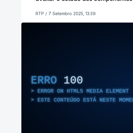
RTP
/
7 Setembro 2025, 13:39
ERRO
100
ERROR ON HTML5 MEDIA ELEMENT
ESTE CONTEÚDO ESTÁ NESTE MOME