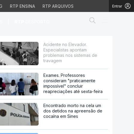
G
RTP ENSINA
RTP ARQUIVOS
Entrar
Abrir campo de
|
S
RTP
DESPORTO
tam problemas nos sist
Acidente no Elevador.
Especialistas apontam
problemas nos sistemas de
travagem
Exames. Professores
consideram "praticamente
impossível" concluir
reapreciações até sexta-feira
Encontrado morto na cela um
dos detidos na apreensão de
cocaína em Sines