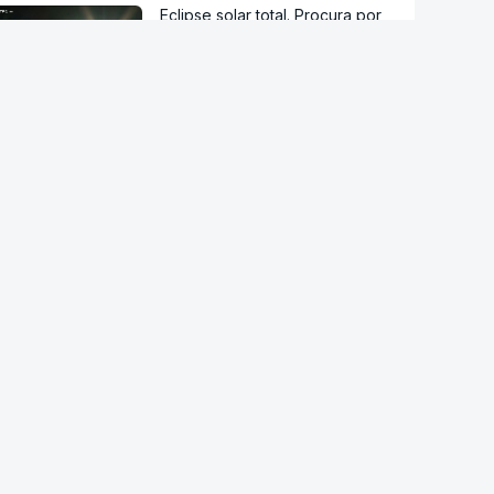
Eclipse solar total. Procura por
óculos certificados está a
aumentar
RTP suspende novas
atribuições de subsídios
questionados em auditoria da
IGF
IGAS arquiva processo de bebé
que morreu após a mãe ir a
cinco hospitais
RD Congo. Surto de ébola está
a espalhar-se a um ritmo sem
precedentes
Candidato presidencial
brasileiro Flávio Bolsonaro