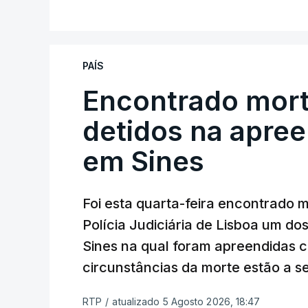
V
No domingo, estavam concluídos cerca d
reapreciação, mas Cristina Mota, porta-
que o processo esteja concluído a tempo
PAÍS
Encontrado mort
"Durante o fim de semana e nos últim
ser convocados professores para rea
detidos na apre
Lusa.
"Será praticamente impossível t
em Sines
sexta-feira".
Segundo os docentes, o processo de rea
Foi esta quarta-feira encontrado 
constrangimentos. Há casos em que fal
Polícia Judiciária de Lisboa um do
a alegação justificativa para o pedido 
Sines na qual foram apreendidas c
relatores devem preencher.
circunstâncias da morte estão a s
"Este é um processo muito mais buro
RTP
/
atualizado 5 Agosto 2026, 18:47