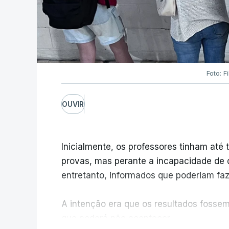
Foto: F
OUVIR
Inicialmente, os professores tinham até t
provas, mas perante a incapacidade de d
entretanto, informados que poderiam fazê
A intenção era que os resultados fossem 
que poderá não acontecer.