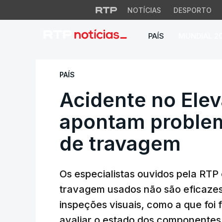
NOTÍCIAS
DESPORTO
PAÍS
MUNDIAL 2
Acidente no Eleva
PAÍS
Acidente no Elev
apontam proble
de travagem
Os especialistas ouvidos pela RTP
travagem usados não são eficazes
inspeções visuais, como a que foi
avaliar o estado dos componentes 