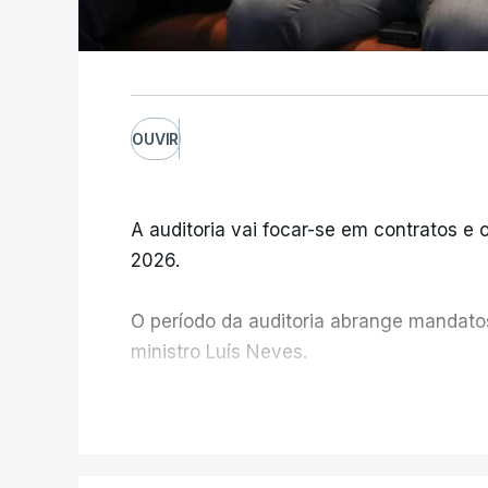
OUVIR
A auditoria vai focar-se em contratos e o
2026.
O período da auditoria abrange mandatos 
ministro Luís Neves.
A Judiciária confirma que foi o atual dir
V
ministra concordou.