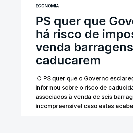
Não há prazos fixados para a conclusão d
ECONOMIA
PS quer que Gov
Do início da polémica com a revelação d
Alentejo, feitas pelo mesmo empreiteiro 
há risco de impo
Judiciária (PJ) até aos últimos dias, e
venda barragens
inquéritos e averiguações aos seus manda
está há praticamente um mês sem sair do
caducarem
O PS quer que o Governo esclareça
ARTIGOS RELACIONADOS
informou sobre o risco de caduci
Nova polémica com
associados à venda de seis barra
construtora DST
incompreensível caso estes acabe
7 Agosto 2026, 20:28
Lusa
/
8 Agosto 2026, 07:36
Partidos criticam 