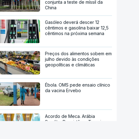
conjunta a teste de míssil da
China
Gasóleo deverá descer 12
cêntimos e gasolina baixar 12,5
cêntimos na próxima semana
Preços dos alimentos sobem em
julho devido às condições
geopolíticas e climáticas
Ébola. OMS pede ensaio clínico
da vacina Ervebo
Acordo de Meca. Arábia
Saudita, Paquistão e Turquia
assinam pacto de defesa mútua