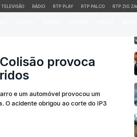
TELEVISÃO
RÁDIO
RTP PLAY
RTP PALCO
RTP ZIG ZA
026
EUROPA
MUNDO
OPINIÃO
VÍDEOS
ÁUDIO
olisão provoca um morto
 Colisão provoca
ridos
carro e um automóvel provocou um
a. O acidente obrigou ao corte do IP3