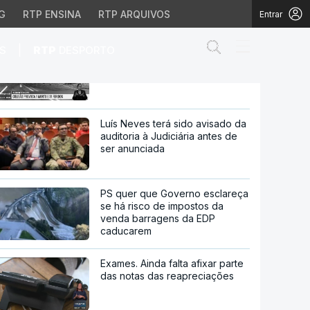
G
RTP ENSINA
RTP ARQUIVOS
Entrar
Abrir campo de
|
S
RTP
DESPORTO
Acidente no IP3. Colisão
provoca um morto e 31 feridos
 e 31 feridos
Luís Neves terá sido avisado da
auditoria à Judiciária antes de
ser anunciada
PS quer que Governo esclareça
se há risco de impostos da
venda barragens da EDP
caducarem
Exames. Ainda falta afixar parte
das notas das reapreciações