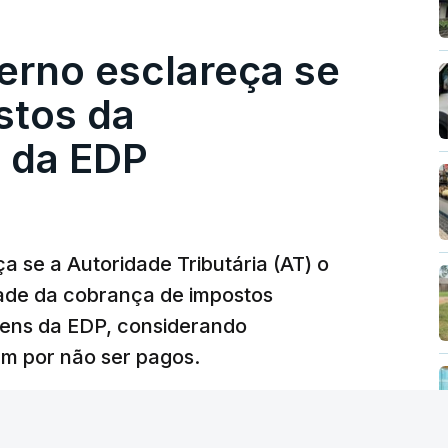
esta avaliação à Polícia Judiciária.
erno esclareça se
e obras a título pessoal, numa propriedade no
contratado 17 vezes para obras na Polícia
stos da
m que até do Governo surgiram ordens para mais
 da EDP
tos à frente da polícia criminal, Luís Neves
 topo das notícias.
 se a Autoridade Tributária (AT) o
dade da cobrança de impostos
 Luís Neves. Ministro nega favorecimento a
gens da EDP, considerando
m por não ser pagos.
silêncio de Luís Montenegro nas polémicas