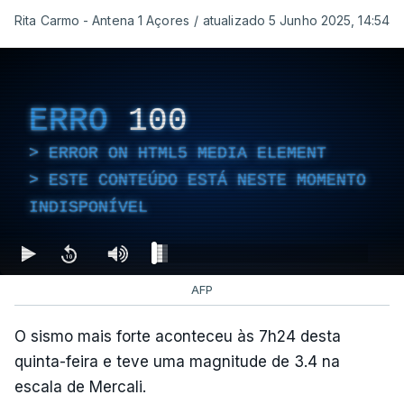
Rita Carmo - Antena 1 Açores
/
atualizado 5 Junho 2025, 14:54
ERRO
100
ERROR ON HTML5 MEDIA ELEMENT
ESTE CONTEÚDO ESTÁ NESTE MOMENTO
INDISPONÍVEL
AFP
O sismo mais forte aconteceu às 7h24 desta
quinta-feira e teve uma magnitude de 3.4 na
escala de Mercali.