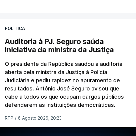
VER MAIS
Foi o diretor financeiro, Álvaro Pires, que assumiu a
responsabilidade de sugerir as instalações da
Construbarcelos para acolher um atrelado
POLÍTICA
apreendido numa operação de droga.
Auditoria à PJ. Seguro saúda
iniciativa da ministra da Justiça
O presidente da República saudou a auditoria
aberta pela ministra da Justiça à Polícia
Judiciária e pediu rapidez no apuramento de
resultados. António José Seguro avisou que
cabe a todos os que ocupam cargos públicos
defenderem as instituições democráticas.
RTP
/
6 Agosto 2026, 20:23