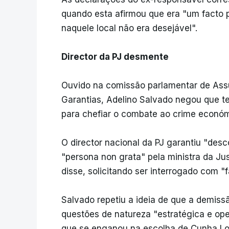
quando esta afirmou que era "um facto 
naquele local não era desejável".
Director da PJ desmente
Ouvido na comissão parlamentar de Assun
Garantias, Adelino Salvado negou que t
para chefiar o combate ao crime económ
O director nacional da PJ garantiu "de
"persona non grata" pela ministra da Ju
disse, solicitando ser interrogado com "
Salvado repetiu a ideia de que a demiss
questões de natureza "estratégica e ope
que se enganou na escolha de Cunha Lo