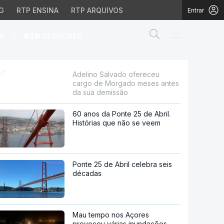
G
RTP ENSINA
RTP ARQUIVOS
Entrar
Abrir campo de
|
S
RTP
DESPORTO
ado meses antes da sua
Adelino Salvado ofereceu
cargo de Morgado meses antes
da sua demissão
60 anos da Ponte 25 de Abril.
Histórias que não se veem
Ponte 25 de Abril celebra seis
décadas
Mau tempo nos Açores
provocou várias inundações