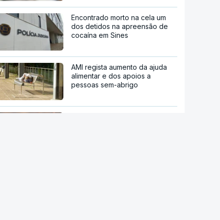
Encontrado morto na cela um
dos detidos na apreensão de
cocaína em Sines
AMI regista aumento da ajuda
alimentar e dos apoios a
pessoas sem-abrigo
Estreia hoje "Playback", o filme
sobre a vida do cantor Carlos
Paião