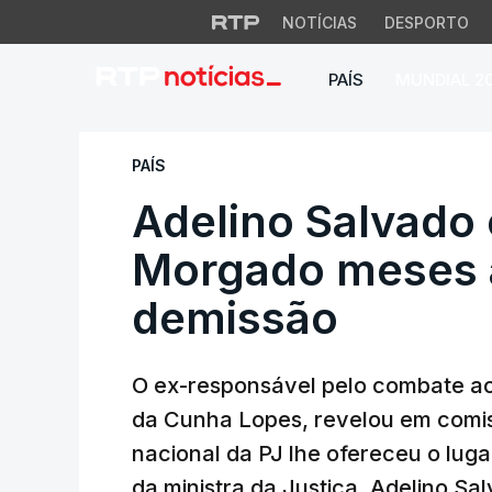
NOTÍCIAS
DESPORTO
PAÍS
MUNDIAL 2
Adelino Salvado o
PAÍS
Adelino Salvado
Morgado meses 
demissão
O ex-responsável pelo combate ao 
da Cunha Lopes, revelou em comis
nacional da PJ lhe ofereceu o lug
da ministra da Justiça. Adelino Sa