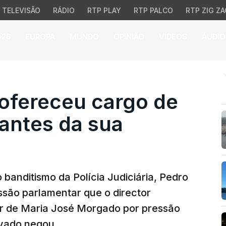
TELEVISÃO
RÁDIO
RTP PLAY
RTP PALCO
RTP ZIG ZA
026
EUROPA
MUNDO
OPINIÃO
VÍDEOS
ÁUDIO
fereceu cargo de Morg
 ofereceu cargo de
antes da sua
banditismo da Polícia Judiciária, Pedro
são parlamentar que o director
ar de Maria José Morgado por pressão
lvado negou.