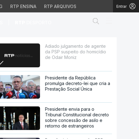
G
RTP ENSINA
RTP ARQUIVOS
Entrar
Abrir campo de
|
S
RTP
DESPORTO
ito do homicídio de Od
Adiado julgamento de agente
da PSP suspeito do homicídio
de Odair Moniz
Presidente da República
promulga decreto-lei que cria a
Prestação Social Única
Presidente envia para o
Tribunal Constitucional decreto
sobre concessão de asilo e
retorno de estrangeiros