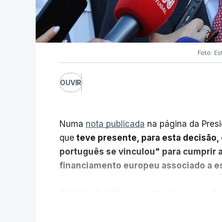
Foto: Es
OUVIR
Numa
nota publicada
na página da Presi
que
teve presente, para esta decisão, 
português se vinculou" para cumprir 
financiamento europeu associado a es
António José Seguro entende que a refo
pretende "tornar o sistema mais simples,
V