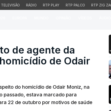
TELEVISÃO
RÁDIO
RTP PLAY
RTP PALCO
RTP ZIG ZA
026
EUROPA
MUNDO
OPINIÃO
VÍDEOS
ÁUDIO
 de agente da PSP suspe
to de agente da
homicídio de Odair
peito do homicídio de Odair Moniz, na
o passado, estava marcado para
para 22 de outubro por motivos de saúde