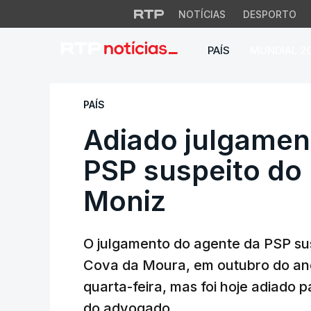
NOTÍCIAS
DESPORTO
PAÍS
MUNDIAL 2
Adiado julgamento
PAÍS
Adiado julgamen
PSP suspeito do 
Moniz
O julgamento do agente da PSP sus
Cova da Moura, em outubro do an
quarta-feira, mas foi hoje adiado 
do advogado.