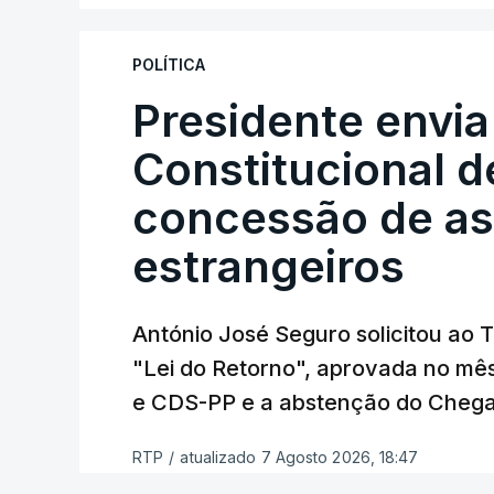
"Sempre que seja possível reduzir burocr
os apoios chegam a quem mais necessit
POLÍTICA
certa", argumenta o Presidente da Repúb
Presidente envia
Constitucional d
Assegurar que "ninguém é p
concessão de asi
estrangeiros
O Preisdente deixa, no entanto, deixa al
"deve ter como primeiro critério a p
de simplificação pode traduzir-se num
António José Seguro solicitou ao 
"Lei do Retorno", aprovada no mê
António José Seguro vinca que se
deve
e CDS-PP e a abstenção do Chega
face à situação de que hoje beneficia
situações "de maior fragilidade", como 
RTP
/
atualizado 7 Agosto 2026, 18:47
ou pessoas com deficiência.