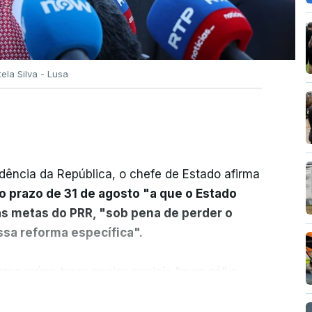
tela Silva - Lusa
dência da República, o chefe de Estado afirma
o prazo de 31 de agosto "a que o Estado
as metas do PRR, "sob pena de perder o
sa reforma específica".
rma reúne treze apoios sociais "num só" e
 mais justo e transparente".
ER MAIS