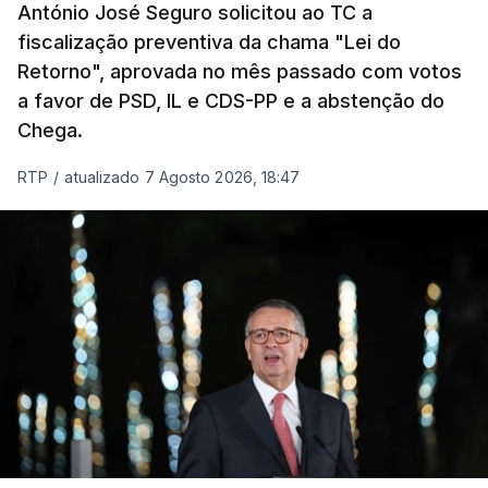
António José Seguro solicitou ao TC a
Presidente da República.
fiscalização preventiva da chama "Lei do
Retorno", aprovada no mês passado com votos
Assegurar que "ninguém é
a favor de PSD, IL e CDS-PP e a abstenção do
prejudicado"
Chega.
RTP
/
atualizado 7 Agosto 2026, 18:47
O Preisdente deixa, no entanto, deixa alguns
avisos:
uma reforma desta dimensão "deve ter
como primeiro critério a proteção das pessoas"
e "nenhum processo de simplificação pode
traduzir-se numa diminuição da proteção
social".
António José Seguro vinca que se
deverá
assegurar que "ninguém é prejudicado face à