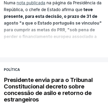
Numa
nota publicada
na página da Presidência da
República, o chefe de Estado afirma que
teve
presente, para esta decisão, o prazo de 31 de
agosto "a que o Estado português se vinculou"
para cumprir as metas do PRR, "sob pena de
perder o financiamento europeu associado a
essa reforma específica".
VER MAIS
António José Seguro entende que a reforma reúne
treze apoios sociais "num só" e pretende "tornar o
POLÍTICA
sistema mais simples, mais justo e transparente".
Presidente envia para o Tribunal
"Sempre que seja possível reduzir burocracias,
Constitucional decreto sobre
eliminar sobreposições e garantir que os apoios
concessão de asilo e retorno de
chegam a quem mais necessita, estaremos a dar
estrangeiros
um passo na direção certa", argumenta o