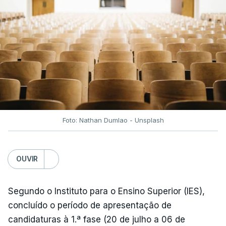
fecho do estreito de Ormuz, os preços dos
combustíveis desceram durante o cessar-fogo
entre Washington e Teerão.
No entanto, com o retomar do conflito, as últimas
semanas têm sido marcadas por uma subida
acentuada, tendência que deverá ser revertida na
próxima semana.
Foto: Nathan Dumlao - Unsplash
c/Lusa
OUVIR
Segundo o Instituto para o Ensino Superior (IES),
concluído o período de apresentação de
candidaturas à 1.ª fase (20 de julho a 06 de