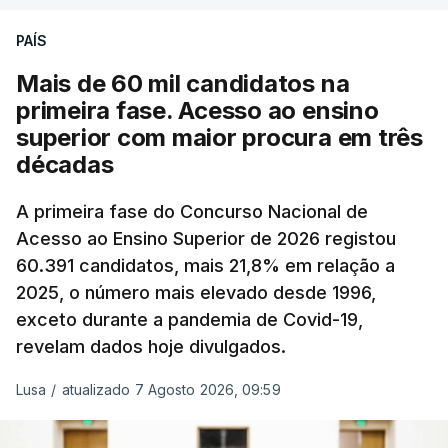
podendo ainda registar alterações em função da
evolução das cotações internacionais do petróleo,
PAÍS
e o custo final na bomba poderá variar conforme o
Mais de 60 mil candidatos na
posto de abastecimento, a marca e a localização.
primeira fase. Acesso ao ensino
superior com maior procura em três
A atualização do desconto do Imposto sobre os
décadas
Produtos Petrolíferos (ISP) também poderá
alterar os valores previstos.
A primeira fase do Concurso Nacional de
Acesso ao Ensino Superior de 2026 registou
O Governo comprometeu-se a aplicar uma redução
60.391 candidatos, mais 21,8% em relação a
extraordinária e temporária no ISP, sempre que se
2025, o número mais elevado desde 1996,
verifique um aumento do preço dos combustíveis
exceto durante a pandemia de Covid-19,
superior a 10 cêntimos, para mitigar a escalada de
revelam dados hoje divulgados.
preços.
Lusa
/
atualizado 7 Agosto 2026, 09:59
Depois de uma subida inicial devido à guerra no
Irão, à tensão geopolítica no Médio Oriente e ao