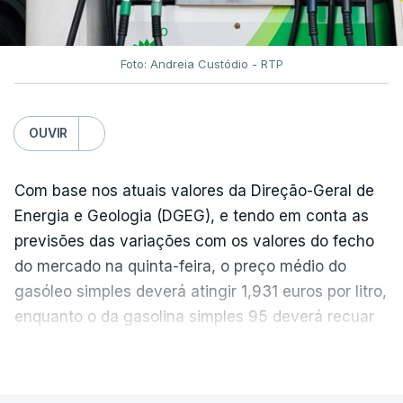
Foto: Andreia Custódio - RTP
OUVIR
Com base nos atuais valores da Direção-Geral de
Energia e Geologia (DGEG), e tendo em conta as
previsões das variações com os valores do fecho
do mercado na quinta-feira, o preço médio do
gasóleo simples deverá atingir 1,931 euros por litro,
enquanto o da gasolina simples 95 deverá recuar
para 1,855 euros por litro.
VER MAIS
A média final só ficará fechada ao final do dia,