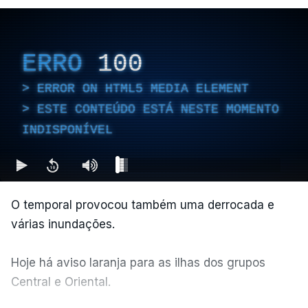
ERRO
100
ERROR ON HTML5 MEDIA ELEMENT
ESTE CONTEÚDO ESTÁ NESTE MOMENTO
INDISPONÍVEL
O temporal provocou também uma derrocada e
várias inundações.
Hoje há aviso laranja para as ilhas dos grupos
Central e Oriental.