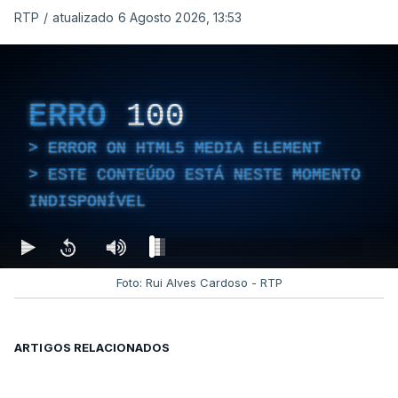
RTP
/
atualizado 6 Agosto 2026, 13:53
ERRO
100
ERROR ON HTML5 MEDIA ELEMENT
ESTE CONTEÚDO ESTÁ NESTE MOMENTO
INDISPONÍVEL
Foto: Rui Alves Cardoso - RTP
ARTIGOS RELACIONADOS