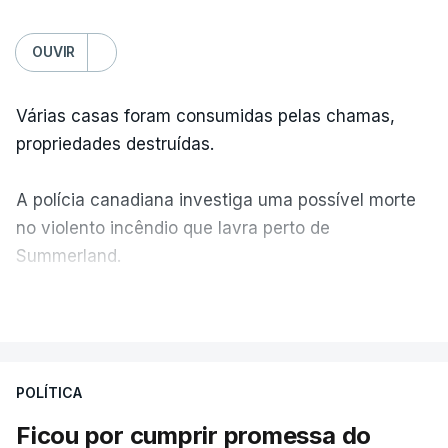
OUVIR
Várias casas foram consumidas pelas chamas,
propriedades destruídas.
A polícia canadiana investiga uma possível morte
no violento incêndio que lavra perto de
Summerland.
VER MAIS
Éum cenário de terror, descreve o primeiro-ministro
da Columbia Britânica, David Iby.
POLÍTICA
Ficou por cumprir promessa do
ERRO
100