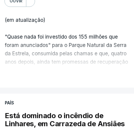
OUVIR
(em atualização)
"Quase nada foi investido dos 155 milhões que
foram anunciados" para o Parque Natural da Serra
da Estrela, consumida pelas chamas e que, quatro
anos depois, ainda tem promessas de recuperação
por cumprir.
VER MAIS
ERRO
100
PAÍS
ERROR ON HTML5 MEDIA ELEMENT
Está dominado o incêndio de
Linhares, em Carrazeda de Ansiães
ESTE CONTEÚDO ESTÁ NESTE
MOMENTO INDISPONÍVEL