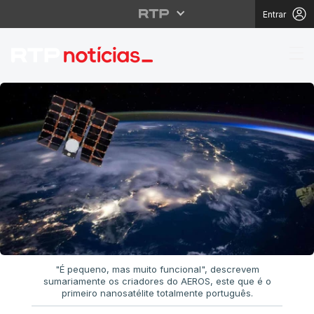
Entrar
AEROS. O satélite port
"É pequeno, mas muito funcional", descrevem
sumariamente os criadores do AEROS, este que é o
primeiro nanosatélite totalmente português.