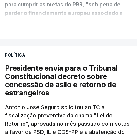
para cumprir as metas do PRR, "sob pena de
perder o financiamento europeu associado a
essa reforma específica".
VER MAIS
António José Seguro entende que a reforma reúne
treze apoios sociais "num só" e pretende "tornar o
POLÍTICA
sistema mais simples, mais justo e transparente".
Presidente envia para o Tribunal
"Sempre que seja possível reduzir burocracias,
Constitucional decreto sobre
eliminar sobreposições e garantir que os apoios
concessão de asilo e retorno de
chegam a quem mais necessita, estaremos a dar
estrangeiros
um passo na direção certa", argumenta o
António José Seguro solicitou ao TC a
Presidente da República.
fiscalização preventiva da chama "Lei do
Retorno", aprovada no mês passado com votos
Assegurar que "ninguém é
a favor de PSD, IL e CDS-PP e a abstenção do