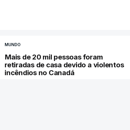
Mais de 20 mil pessoas foram retiradas de casa
VER MAIS
por causa dos violentos incêndios no Canadá
MUNDO
Mais de 20 mil pessoas foram
retiradas de casa devido a violentos
incêndios no Canadá
Milhares de pessoas têm ordem de evacuação.
O governo da província declarou o estado de
emergência por causa de dezenas de incêndios
florestais que estão descontrolados.
19 min.
RTP
/