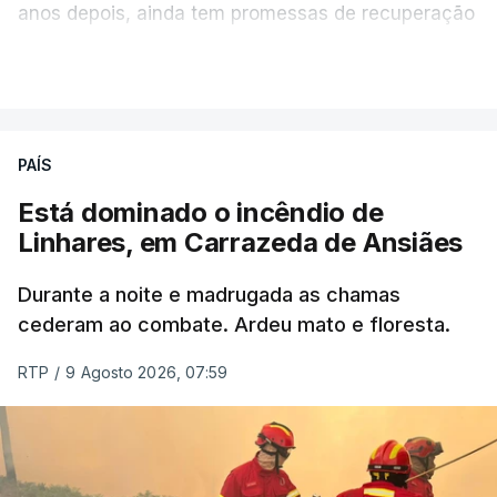
anos depois, ainda tem promessas de recuperação
por cumprir.
VER MAIS
ERRO
100
PAÍS
ERROR ON HTML5 MEDIA ELEMENT
Está dominado o incêndio de
Linhares, em Carrazeda de Ansiães
ESTE CONTEÚDO ESTÁ NESTE
MOMENTO INDISPONÍVEL
Durante a noite e madrugada as chamas
cederam ao combate. Ardeu mato e floresta.
RTP
/
9 Agosto 2026, 07:59