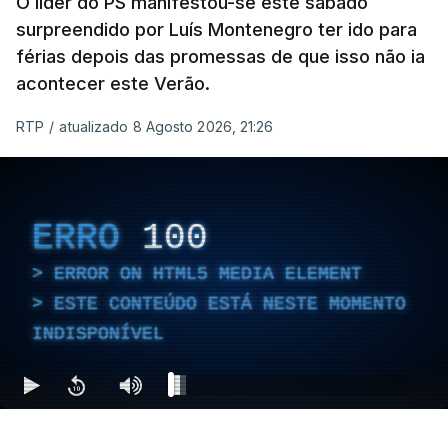
O líder do PS manifestou-se este sábado
surpreendido por Luís Montenegro ter ido para
férias depois das promessas de que isso não ia
acontecer este Verão.
RTP
/
atualizado 8 Agosto 2026, 21:26
ERRO
100
ERROR ON HTML5 MEDIA ELEMENT
ESTE CONTEÚDO ESTÁ NESTE MOMENTO
INDISPONÍVEL