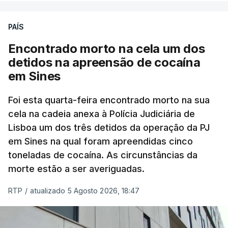
PAÍS
No domingo, estavam concluídos cerca de 50 por
cento dos mais de 20 mil pedidos de reapreciação,
Encontrado morto na cela um dos
mas Cristina Mota, porta-voz da Missão Escola
detidos na apreensão de cocaína
Pública, tem dúvidas de que o processo esteja
em Sines
concluído a tempo.
Foi esta quarta-feira encontrado morto na sua
cela na cadeia anexa à Polícia Judiciária de
"Durante o fim de semana e nos últimos dias,
Lisboa um dos três detidos da operação da PJ
apercebamo-nos que ainda estão a ser
em Sines na qual foram apreendidas cinco
convocados professores para reapreciações"
,
toneladas de cocaína. As circunstâncias da
disse a professora à agência Lusa.
"Será
morte estão a ser averiguadas.
praticamente impossível termos a totalidade
das reapreciações na sexta-feira".
RTP
/
atualizado 5 Agosto 2026, 18:47
Segundo os docentes, o processo de reapreciação
está a enfrentar vários constrangimentos. Há