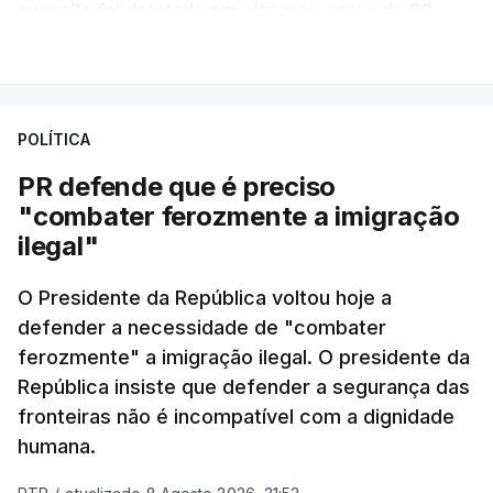
suspeita foi detetada em alto mar, cerca de 60
milhas náuticas ao largo de Sines.
VER MAIS
A apreensão aconteceu na tarde desta sexta-feira,
desencadeando uma ação de prevenção
POLÍTICA
desencadeada pela Polícia Judiciária, em
PR defende que é preciso
articulação com a Marinha, a Autoridade Marítima
"combater ferozmente a imigração
Nacional e a Força Aérea.
ilegal"
O ano de 2026 tem sido um ano de recordes: foi
O Presidente da República voltou hoje a
apreendida mais cocaína até ao momento de que
defender a necessidade de "combater
em todo o ano de 2025.
ferozmente" a imigração ilegal. O presidente da
A ação de prevenção visa a deteção em alto mar
República insiste que defender a segurança das
de embarcações de alta velocidade (EAV) que
fronteiras não é incompatível com a dignidade
humana.
utilizam a costa nacional para o tráfico de droga.