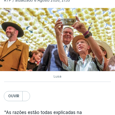
RTP
/
atualizado 8 Agosto 2026, 21:53
c/ Lusa
Lusa
OUVIR
"As razões estão todas explicadas na