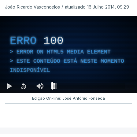
João Ricardo Vasconcelos
/
atualizado 16 Julho 2014, 09:29
ERRO
100
ERROR ON HTML5 MEDIA ELEMENT
ESTE CONTEÚDO ESTÁ NESTE MOMENTO
INDISPONÍVEL
Edição On-line: José António Fonseca