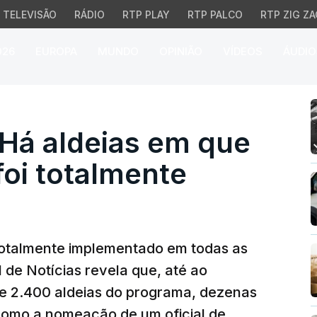
TELEVISÃO
RÁDIO
RTP PLAY
RTP PALCO
RTP ZIG ZA
026
EUROPA
MUNDO
OPINIÃO
VÍDEOS
ÁUDIO
á aldeias em que o pro
 Há aldeias em que
oi totalmente
 totalmente implementado em todas as
 de Notícias revela que, até ao
se 2.400 aldeias do programa, dezenas
como a nomeação de um oficial de