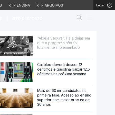
G
RTP ENSINA
RTP ARQUIVOS
Entrar
Abrir campo de
|
S
RTP
DESPORTO
grama não foi totalmen
"Aldeia Segura". Há aldeias em
que o programa não foi
totalmente implementado
Gasóleo deverá descer 12
cêntimos e gasolina baixar 12,5
cêntimos na próxima semana
Mais de 60 mil candidatos na
primeira fase. Acesso ao ensino
superior com maior procura em
30 anos