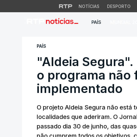
NOTÍCIAS
DESPORTO
PAÍS
MUNDIAL 2
"Aldeia Segura". H
PAÍS
"Aldeia Segura".
o programa não f
implementado
O projeto Aldeia Segura não está
localidades que aderiram. O Jornal
passado dia 30 de junho, das qua
não cumprem todos os objetivos, 