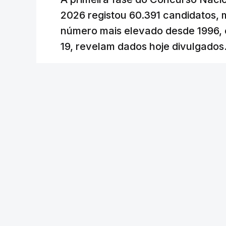
No entanto, com o retomar do conflito,
2026 registou 60.391 candidatos, 
uma subida acentuada, tendência que de
número mais elevado desde 1996, 
19, revelam dados hoje divulgados
c/Lusa
Lusa
/
atualizado 7 Agosto 2026, 09:59