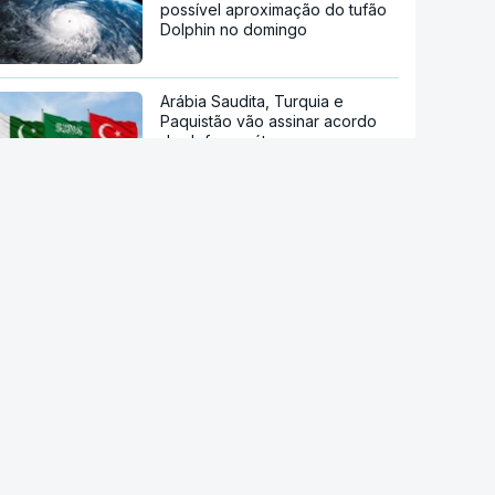
possível aproximação do tufão
Dolphin no domingo
Arábia Saudita, Turquia e
Paquistão vão assinar acordo
de defesa mútua
Sessenta trabalhadores de
fábrica de calçado em Gaia
despedidos sem aviso
Endividamento das famílias
atingiu máximo histórico de 180
mil milhões de euros
Viajavam com crianças
africanas. PJ deteve dois
homens por suspeitas de tráfico