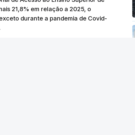
 as últimas semanas têm sido marcadas por
mais 21,8% em relação a 2025, o
verá ser revertida na próxima semana.
exceto durante a pandemia de Covid-
.