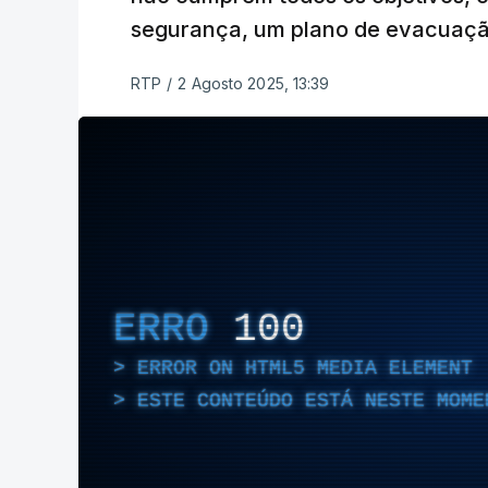
segurança, um plano de evacuaçã
RTP
/
2 Agosto 2025, 13:39
ERRO
100
ERROR ON HTML5 MEDIA ELEMENT
ESTE CONTEÚDO ESTÁ NESTE MOME