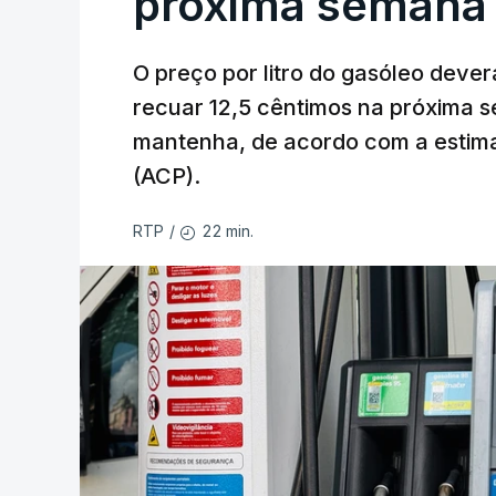
próxima semana
O preço por litro do gasóleo dever
recuar 12,5 cêntimos na próxima s
mantenha, de acordo com a estima
(ACP).
22 min.
RTP
/