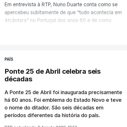
Em entrevista à RTP, Nuno Duarte conta como se
apercebeu subitamente de que “tudo acontecia em
Alcântara” no Portugal dos anos 60 e de como
poderia incluir esta obra marcante na ficção. Hoje,
VER MAIS
quando passa pelo aço de cor avermelhada que
faz a ligação entre as duas margens do Tejo, sorri
e reconhece como a ponte mudou a sua vida de
PAÍS
forma inesperada, através da literatura.
Ponte 25 de Abril celebra seis
Em
“Pés de Barro”,
lê-se a história ficcionada de
décadas
como se produziu esta grande infraestrutura, à
época, a maior ponte suspensa da Europa. Os
A Ponte 25 de Abril foi inaugurada precisamente
dramas e peripécias diárias dos que a construíram
há 60 anos. Foi emblema do Estado Novo e teve
o nome do ditador. São seis décadas em
dão também o mote para abordar o contexto
períodos diferentes da história do país.
envolvente, num contraste entre o apogeu da
engenharia e da modernidade e os sinais de um