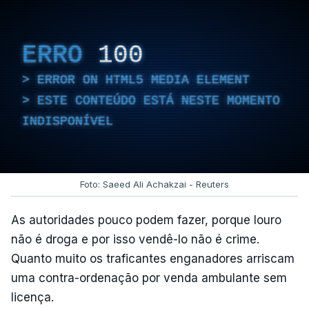
ERRO
100
ERROR ON HTML5 MEDIA ELEMENT
ESTE CONTEÚDO ESTÁ NESTE MOMENTO
INDISPONÍVEL
Foto: Saeed Ali Achakzai - Reuters
As autoridades pouco podem fazer, porque louro
não é droga e por isso vendê-lo não é crime.
Quanto muito os traficantes enganadores arriscam
uma contra-ordenação por venda ambulante sem
licença.