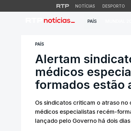
NOTÍCIAS
DESPORTO
PAÍS
MUNDIAL 2
Alertam sindicato
PAÍS
Alertam sindica
médicos especia
formados estão 
Os sindicatos criticam o atraso n
médicos especialistas recém-forma
lançado pelo Governo há dois dias