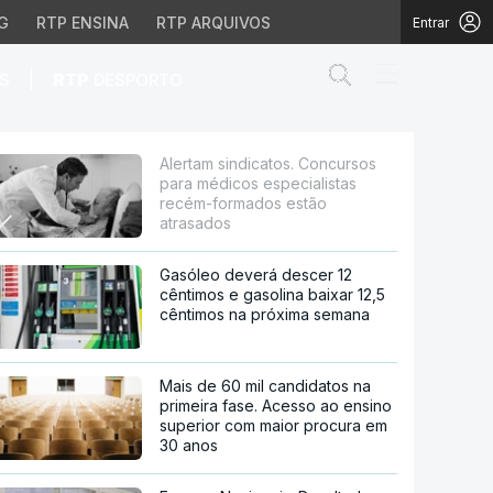
G
RTP ENSINA
RTP ARQUIVOS
Entrar
Abrir campo de
|
S
RTP
DESPORTO
cos especialistas recém
Alertam sindicatos. Concursos
para médicos especialistas
recém-formados estão
atrasados
Gasóleo deverá descer 12
cêntimos e gasolina baixar 12,5
cêntimos na próxima semana
Mais de 60 mil candidatos na
primeira fase. Acesso ao ensino
superior com maior procura em
30 anos