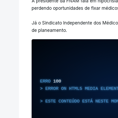
A presidente da FNAM fala em hipocrisia
perdendo oportunidades de fixar médico
Já o Sindicato Independente dos Médicos
de planeamento.
ERRO
100
ERROR ON HTML5 MEDIA ELEMEN
ESTE CONTEÚDO ESTÁ NESTE MO