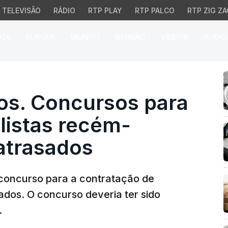
TELEVISÃO
RÁDIO
RTP PLAY
RTP PALCO
RTP ZIG ZA
026
EUROPA
MUNDO
OPINIÃO
VÍDEOS
ÁUDIO
s. Concursos para médi
tos. Concursos para
listas recém-
atrasados
o concurso para a contratação de
dos. O concurso deveria ter sido
.