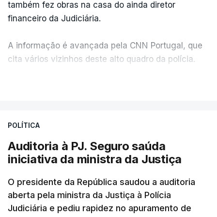
também fez obras na casa do ainda diretor
financeiro da Judiciária.
A informação é avançada pela CNN Portugal, que
cita vários vizinhos deste alto quadro da polícia.
VER MAIS
Foi o diretor financeiro, Álvaro Pires, que assumiu a
responsabilidade de sugerir as instalações da
Construbarcelos para acolher um atrelado
POLÍTICA
apreendido numa operação de droga.
Auditoria à PJ. Seguro saúda
iniciativa da ministra da Justiça
O presidente da República saudou a auditoria
aberta pela ministra da Justiça à Polícia
Judiciária e pediu rapidez no apuramento de