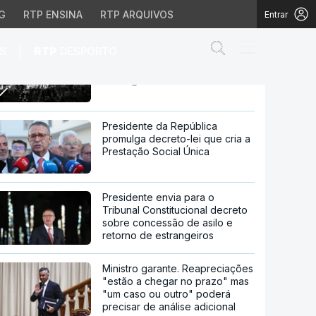
G
RTP ENSINA
RTP ARQUIVOS
Entrar
Abrir campo de
|
S
RTP
DESPORTO
Algarve é o destino de Natal
escolhido por muitos
estrangeiros
r muitos estrangeiros
Presidente da República
promulga decreto-lei que cria a
Prestação Social Única
Presidente envia para o
Tribunal Constitucional decreto
sobre concessão de asilo e
retorno de estrangeiros
Ministro garante. Reapreciações
"estão a chegar no prazo" mas
"um caso ou outro" poderá
precisar de análise adicional