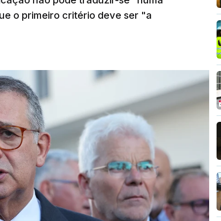
ficação não pode traduzir-se "numa
e o primeiro critério deve ser "a