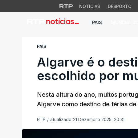
NOTÍCIAS
DESPORTO
PAÍS
MUNDIAL 2
Algarve é o destin
PAÍS
Algarve é o dest
escolhido por mu
Nesta altura do ano, muitos portu
Algarve como destino de férias de
RTP
/
atualizado 21 Dezembro 2025, 20:31