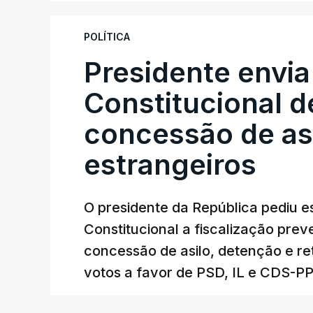
POLÍTICA
Presidente envia
Constitucional d
concessão de asi
estrangeiros
O presidente da República pediu es
Constitucional a fiscalização pre
concessão de asilo, detenção e r
votos a favor de PSD, IL e CDS-P
RTP
/
atualizado 7 Agosto 2026, 18:31