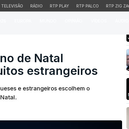
TELEVISÃO
RÁDIO
RTP PLAY
RTP PALCO
RTP ZIG ZA
026
EUROPA
MUNDO
OPINIÃO
VÍDEOS
ÁUDIO
o de Natal escolhido po
ino de Natal
itos estrangeiros
gueses e estrangeiros escolhem o
 Natal.