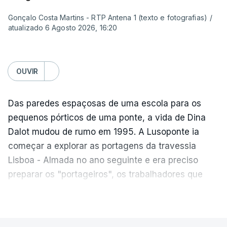
ponte era passar para outro mundo. Normalmente,
Gonçalo Costa Martins - RTP Antena 1 (texto e fotografias)
/
um mundo de férias, uma coisa sempre boa.
atualizado 6 Agosto 2026, 16:20
O livro surgiu de histórias que se passavam num
quadro operário, portanto eu precisava de uma
OUVIR
obra grandiosa que fosse incluída nessa história
desses operários. De repente, a ponte estava aqui
Das paredes espaçosas de uma escola para os
mesmo a jeito para eu lhe pegar e, para meu
pequenos pórticos de uma ponte, a vida de Dina
espanto, na ficção ainda ninguém tinha olhado
Dalot mudou de rumo em 1995. A Lusoponte ia
para ela.
começar a explorar as portagens da travessia
Lisboa - Almada no ano seguinte e era preciso
Para além da ponte, o livro passa-se em Alcântara
preparar os "portageiros", os trabalhadores que
e parecia que tudo em Portugal acontecia ali em
tratam das cobranças na passagem pela ponte.
Alcântara. Percebi que tinha material muito bom
VER MAIS
para poder escrever, assim eu o soubesse fazer.
"As pessoas normalmente vêm cheias de