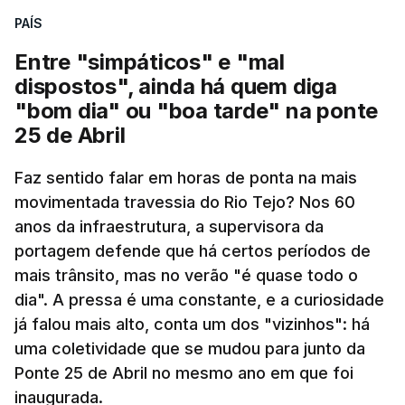
PAÍS
Entre "simpáticos" e "mal
dispostos", ainda há quem diga
"bom dia" ou "boa tarde" na ponte
25 de Abril
Pergunta: O que é que o levou a querer escrever
Faz sentido falar em horas de ponta na mais
este livro? O que é que o inspirou? Porque é que
movimentada travessia do Rio Tejo? Nos 60
se interessou pela história da construção da
anos da infraestrutura, a supervisora da
ponte?
portagem defende que há certos períodos de
mais trânsito, mas no verão "é quase todo o
Resposta:
A ponte a mim sempre me fascinou
dia". A pressa é uma constante, e a curiosidade
muito porque é sinónimo de férias. Morava em
já falou mais alto, conta um dos "vizinhos": há
Sintra e na altura, há 40 anos, atravessar a ponte
uma coletividade que se mudou para junto da
para a outra margem era uma aventura. Portanto, a
Ponte 25 de Abril no mesmo ano em que foi
ponte sempre exerceu esse fascínio. Passar a
inaugurada.