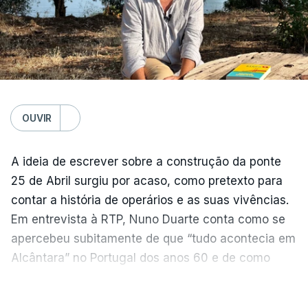
OUVIR
A ideia de escrever sobre a construção da ponte
25 de Abril surgiu por acaso, como pretexto para
contar a história de operários e as suas vivências.
Em entrevista à RTP, Nuno Duarte conta como se
apercebeu subitamente de que “tudo acontecia em
Alcântara” no Portugal dos anos 60 e de como
poderia incluir esta obra marcante na ficção. Hoje,
VER MAIS
quando passa pelo aço de cor avermelhada que