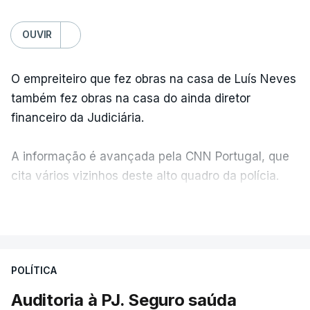
OUVIR
O empreiteiro que fez obras na casa de Luís Neves
também fez obras na casa do ainda diretor
financeiro da Judiciária.
A informação é avançada pela CNN Portugal, que
cita vários vizinhos deste alto quadro da polícia.
VER MAIS
Foi o diretor financeiro, Álvaro Pires, que assumiu a
responsabilidade de sugerir as instalações da
Construbarcelos para acolher um atrelado
POLÍTICA
apreendido numa operação de droga.
Auditoria à PJ. Seguro saúda