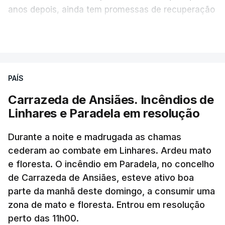
anos depois, ainda tem promessas de recuperação
por cumprir.
VER MAIS
ERRO
100
PAÍS
ERROR ON HTML5 MEDIA ELEMENT
Carrazeda de Ansiães. Incêndios de
Linhares e Paradela em resolução
ESTE CONTEÚDO ESTÁ NESTE
MOMENTO INDISPONÍVEL
Durante a noite e madrugada as chamas
cederam ao combate em Linhares. Ardeu mato
e floresta. O incêndio em Paradela, no concelho
de Carrazeda de Ansiães, esteve ativo boa
parte da manhã deste domingo, a consumir uma
zona de mato e floresta. Entrou em resolução
perto das 11h00.