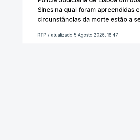
Polícia Judiciária de Lisboa um do
a alegação justificativa para o pedido 
Sines na qual foram apreendidas c
relatores devem preencher.
circunstâncias da morte estão a s
"Este é um processo muito mais buro
RTP
/
atualizado 5 Agosto 2026, 18:47
que, além do prazo apertado e do volum
conseguem concluir as reapreciações d
Quanto aos exames da 2.ª fase, o minis
segunda-feira que cerca de 97% das res
processo está a decorrer "com normalida
c/ Lusa