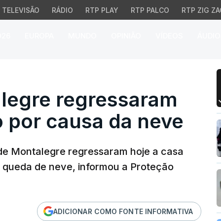
TELEVISÃO
RÁDIO
RTP PLAY
RTP PALCO
RTP ZIG ZA
026
EUROPA
MUNDO
OPINIÃO
VÍDEOS
ÁUDIO
gre regressaram a casa
legre regressaram
o por causa da neve
de Montalegre regressaram hoje a casa
 queda de neve, informou a Proteção
ADICIONAR COMO FONTE INFORMATIVA