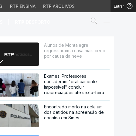
G
RTP ENSINA
RTP ARQUIVOS
Entrar
Abrir campo de
|
S
RTP
DESPORTO
 mais cedo por causa d
Alunos de Montalegre
regressaram a casa mais cedo
por causa da neve
Exames. Professores
consideram "praticamente
impossível" concluir
reapreciações até sexta-feira
Encontrado morto na cela um
dos detidos na apreensão de
cocaína em Sines