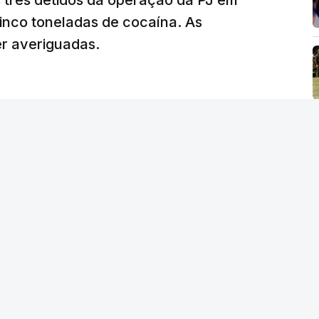
s três detidos da operação da PJ em
de reapreciação, ou os documentos que os
inco toneladas de cocaína. As
er averiguadas.
crático"
, sublinhou Cristina Mota, afirmando
e de trabalho, alguns docentes não
evido a documentação em falta.
tro da Educação, Fernando Alexandre, disse na
postas estavam classificadas e que o
de e tranquilidade".