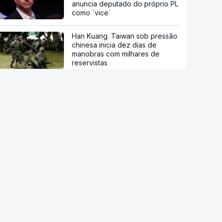
anuncia deputado do próprio PL
como `vice`
Han Kuang. Taiwan sob pressão
chinesa inicia dez dias de
manobras com milhares de
reservistas
Detenção de migrantes durante
Governo Trump nos EUA atinge
nível mais alto
Cada português produz por ano
500 quilos de lixo
INE revê em baixa crescimento
da riqueza das famílias entre
2020 e 2024 para 21%