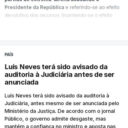
Presidente da República
e referindo-se ao efeito
devolutivo dos recursos (mantendo-se o efeito
suspensivo) e o aumento do prazo para detenção
VER MAIS
em centro de acolhimento temporário.
Chega refere ainda que Seguro tem reservas
PAÍS
quanto à possibilidade de expulsar do país
cidadãos adultos em situação ilegal, se
Luís Neves terá sido avisado da
tiverem filhos menores.
auditoria à Judiciária antes de ser
anunciada
“Com esta acção de Seguro, sendo atingido o
prazo de 60 dias, os imigrantes terão que ser
Luís Neves terá sido avisado da auditoria à
Judiciária, antes mesmo de ser anunciada pelo
libertados,
ainda que os seus pedidos de asilo
Ministério da Justiça. De acordo com o jornal
tenham sido rejeitados pelas autoridades
Público, o governo admite desgaste, mas
competentes”, referem.
mantém a confiança no ministro e aposta nas