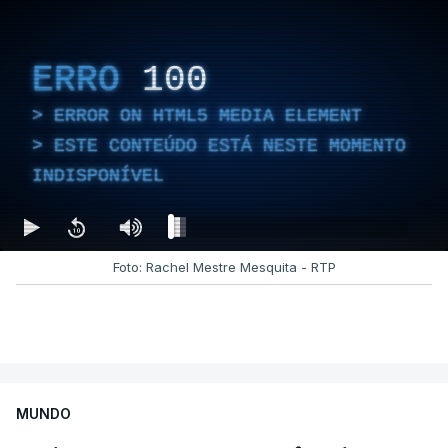
ERRO
100
ERROR ON HTML5 MEDIA ELEMENT
ESTE CONTEÚDO ESTÁ NESTE MOMENTO
INDISPONÍVEL
Foto: Rachel Mestre Mesquita - RTP
MUNDO