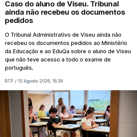
Caso do aluno de Viseu. Tribunal
MOMENTO INDISPONÍVEL
ainda não recebeu os documentos
O forte sismo foi sentido em grandes cidades
pedidos
como a capital, Bogotá, e Cali, no sudoeste
do país, bem como em Quito, no Equador, e
Os alunos do Ensino Secundário, que pediram
O Tribunal Administrativo de Viseu ainda não
no Panamá.
reaprecição de exames de 1ª fase e só souberam
recebeu os documentos pedidos ao Ministério
da nota hoje, vão ter os "três dias consecutivos (...)
da Educação e ao EduQa sobre o aluno de Viseu
para que de facto se possak candidatar" ao Ensino
que não teve acesso a todo o exame de
O sistema de alerta de tsunamis dos EUA afirmou
Superior.
português.
que não havia ameaça de tsunami.
RTP
/
10 Agosto 2026, 16:39
"Com isto, nenhum aluno será prejudicado",
Seis aeroportos do oeste da Colômbia
garantiu Filinto Lima.
suspenderam as suas operações devido aos
danos causados ​​pelo sismo, informou a
Autoridade de Aviação Civil.
No aeroporto internacional Matecaña, em