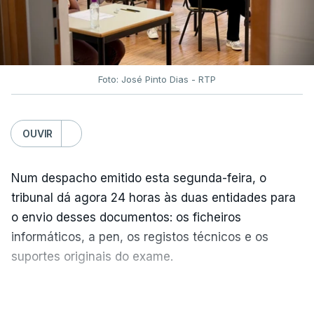
Pereira, pelo menos três pessoas morreram
depois de partes da estrutura do aeroporto,
incluindo componentes do teto, terem caído no
terminal de Matizales, que recebe cerca de 20 mil
Foto: José Pinto Dias - RTP
passageiros por dia.
"Foram reportados danos nos aeroportos de
OUVIR
Pereira, Manizales, Quibdó, Armenia, Cartago e
Buenaventura", e "como medida de segurança, as
Num despacho emitido esta segunda-feira, o
operações aéreas nestes terminais permanecem
tribunal dá agora 24 horas às duas entidades para
suspensas até que sejam avaliados os danos
o envio desses documentos: os ficheiros
estruturais nas infraestruturas", afirmou a agência.
informáticos, a pen, os registos técnicos e os
suportes originais do exame.
Portugal manifesta solidariedade
O tribunal considera que o PDF enviado aos pais no
VER MAIS