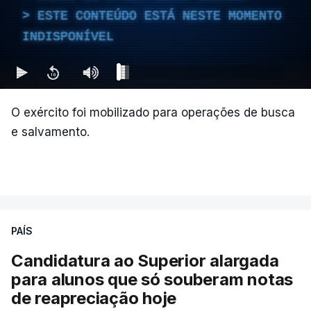
ESTE CONTEÚDO ESTÁ NESTE MOMENTO
entrevista à Rádio Caracol.
INDISPONÍVEL
Segundo Espriella, há ainda pelo menos 87
feridos e 61 prédios desabaram.
O exército foi mobilizado para operações de busca
e salvamento.
ERRO
100
ERROR ON HTML5 MEDIA ELEMENT
ESTE CONTEÚDO ESTÁ NESTE
MOMENTO INDISPONÍVEL
PAÍS
Candidatura ao Superior alargada
para alunos que só souberam notas
Na cidade de Cali, pelo menos 20 prédios
de reapreciação hoje
desabaram, com várias pessoas presas nos