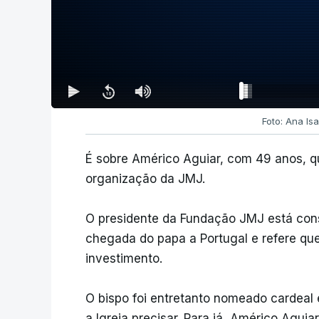
Foto: Ana Is
É sobre Américo Aguiar, com 49 anos, q
organização da JMJ.
O presidente da Fundação JMJ está con
chegada do papa a Portugal e refere qu
investimento.
O bispo foi entretanto nomeado cardeal 
a Igreja precisar. Para já, Américo Agu