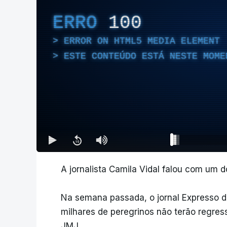
ERRO
100
ERROR ON HTML5 MEDIA ELEMENT
ESTE CONTEÚDO ESTÁ NESTE MOME
A jornalista Camila Vidal falou com um 
Na semana passada, o jornal Expresso d
milhares de peregrinos não terão regre
JMJ.