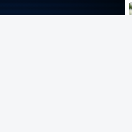
NTO INDISPONÍVEL
no Patrício - RTP