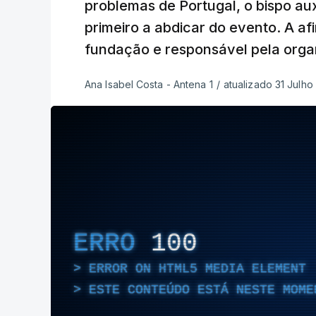
problemas de Portugal, o bispo auxi
primeiro a abdicar do evento. A af
fundação e responsável pela orga
Ana Isabel Costa - Antena 1
/
atualizado 31 Julho
ERRO
100
ERROR ON HTML5 MEDIA ELEMENT
ESTE CONTEÚDO ESTÁ NESTE MOME