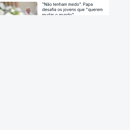
"Não tenham medo". Papa
desafia os jovens que "querem
mudar o mundo"
Um milhão e meio de peregrinos
na vigília com o papa Francisco
Américo Aguiar: "Estes jovens
vão cheios de força e sem
medo, tenham cuidado"
Voluntários e peregrinos fazem
balanço positivo da
organização da JMJ
"Amar todos" e "não ligar às
aparências". Que palavras de