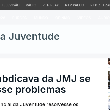
TELEVISÃO
RÁDIO
RTP PLAY
RTP PALCO
RTP ZIG ZA
026
EUROPA
MUNDO
OPINIÃO
VÍDEOS
ÁUDIO
dicava da JMJ se dinhe
da Juventude
abdicava da JMJ se
esse problemas
ndial da Juventude resolvesse os