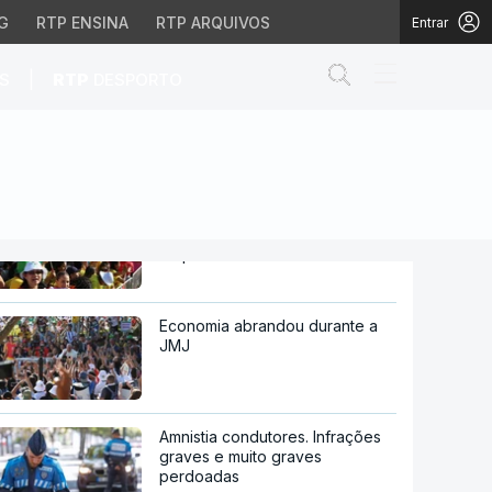
G
RTP ENSINA
RTP ARQUIVOS
Entrar
Abrir campo de
|
S
RTP
DESPORTO
Américo Aguiar abdicava da
iro resolvesse problem
JMJ se dinheiro resolvesse
problemas
JMJ. Mais de 50 peregrinos da
Guiné-Bissau não regressaram
ao país
Economia abrandou durante a
JMJ
Amnistia condutores. Infrações
graves e muito graves
perdoadas