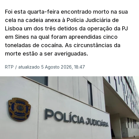
concluído a tempo.
Foi esta quarta-feira encontrado morto na sua
cela na cadeia anexa à Polícia Judiciária de
"Durante o fim de semana e nos últimos dias,
Lisboa um dos três detidos da operação da PJ
apercebamo-nos que ainda estão a ser
em Sines na qual foram apreendidas cinco
convocados professores para reapreciações"
,
toneladas de cocaína. As circunstâncias da
disse a professora à agência Lusa.
"Será
morte estão a ser averiguadas.
praticamente impossível termos a totalidade
das reapreciações na sexta-feira".
RTP
/
atualizado 5 Agosto 2026, 18:47
Segundo os docentes, o processo de reapreciação
está a enfrentar vários constrangimentos. Há
casos em que faltam os modelos preenchidos
pelos alunos com a alegação justificativa para o
pedido de reapreciação, ou os documentos que os
relatores devem preencher.