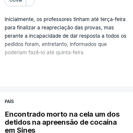
OUVIR
Inicialmente, os professores tinham até terça-feira
para finalizar a reapreciação das provas, mas
perante a incapacidade de dar resposta a todos os
pedidos foram, entretanto, informados que
poderiam fazê-lo até quinta-feira.
A intenção era que os resultados fossem
VER MAIS
publicados no dia seguinte (sexta-feira), o que
poderá não acontecer.
PAÍS
No domingo, estavam concluídos cerca de 50 por
cento dos mais de 20 mil pedidos de reapreciação,
Encontrado morto na cela um dos
mas Cristina Mota, porta-voz da Missão Escola
detidos na apreensão de cocaína
Pública, tem dúvidas de que o processo esteja
em Sines