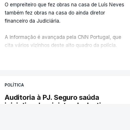
O empreiteiro que fez obras na casa de Luís Neves
também fez obras na casa do ainda diretor
financeiro da Judiciária.
A informação é avançada pela CNN Portugal, que
cita vários vizinhos deste alto quadro da polícia.
VER MAIS
Foi o diretor financeiro, Álvaro Pires, que assumiu a
responsabilidade de sugerir as instalações da
Construbarcelos para acolher um atrelado
POLÍTICA
apreendido numa operação de droga.
Auditoria à PJ. Seguro saúda
iniciativa da ministra da Justiça
O presidente da República saudou a auditoria
aberta pela ministra da Justiça à Polícia