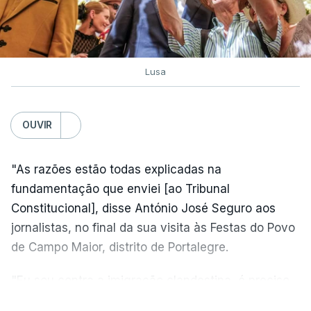
Lusa
OUVIR
"As razões estão todas explicadas na
fundamentação que enviei [ao Tribunal
Constitucional], disse António José Seguro aos
jornalistas, no final da sua visita às Festas do Povo
de Campo Maior, distrito de Portalegre.
"Eu sou contra a imigração clandestina, é preciso
combater ferozmente a imigração ilegal,
VER MAIS