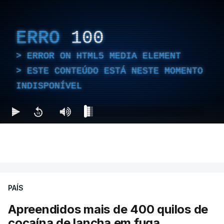
ERRO
100
ERROR ON HTML5 MEDIA ELEMENT
ESTE CONTEÚDO ESTÁ NESTE MOMENTO
INDISPONÍVEL
PAÍS
Apreendidos mais de 400 quilos de
cocaína de lancha em fuga