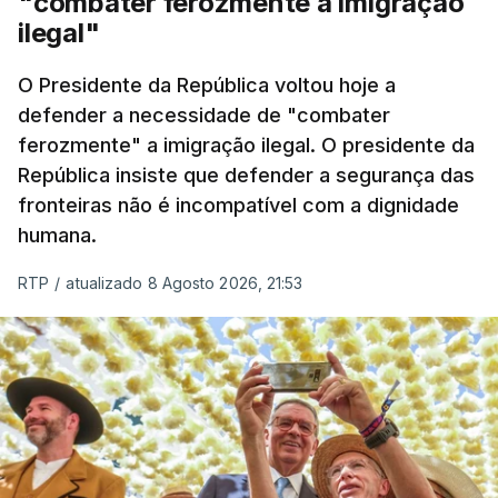
"combater ferozmente a imigração
Nacional e a Força Aérea.
ilegal"
O ano de 2026 tem sido um ano de recordes: foi
O Presidente da República voltou hoje a
apreendida mais cocaína até ao momento de que
defender a necessidade de "combater
em todo o ano de 2025.
ferozmente" a imigração ilegal. O presidente da
A ação de prevenção visa a deteção em alto mar
República insiste que defender a segurança das
de embarcações de alta velocidade (EAV) que
fronteiras não é incompatível com a dignidade
humana.
utilizam a costa nacional para o tráfico de droga.
RTP
/
atualizado 8 Agosto 2026, 21:53
c/ Lusa