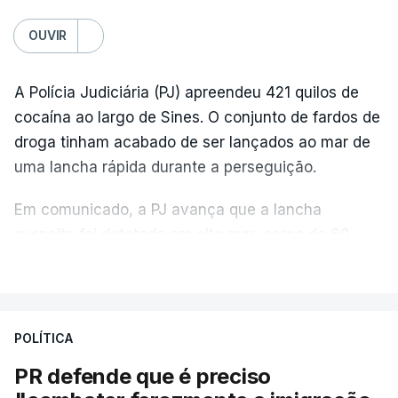
OUVIR
A Polícia Judiciária (PJ) apreendeu 421 quilos de
cocaína ao largo de Sines. O conjunto de fardos de
droga tinham acabado de ser lançados ao mar de
uma lancha rápida durante a perseguição.
Em comunicado, a PJ avança que a lancha
suspeita foi detetada em alto mar, cerca de 60
milhas náuticas ao largo de Sines.
VER MAIS
A apreensão aconteceu na tarde desta sexta-feira,
desencadeando uma ação de prevenção
POLÍTICA
desencadeada pela Polícia Judiciária, em
PR defende que é preciso
articulação com a Marinha, a Autoridade Marítima