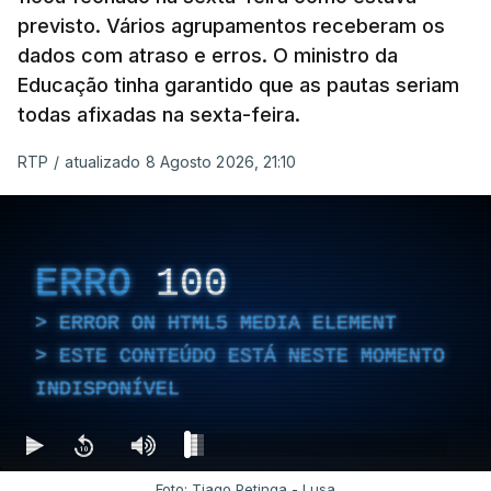
previsto. Vários agrupamentos receberam os
dados com atraso e erros. O ministro da
Educação tinha garantido que as pautas seriam
todas afixadas na sexta-feira.
RTP
/
atualizado 8 Agosto 2026, 21:10
ERRO
100
ERROR ON HTML5 MEDIA ELEMENT
ESTE CONTEÚDO ESTÁ NESTE MOMENTO
INDISPONÍVEL
Foto: Tiago Petinga - Lusa