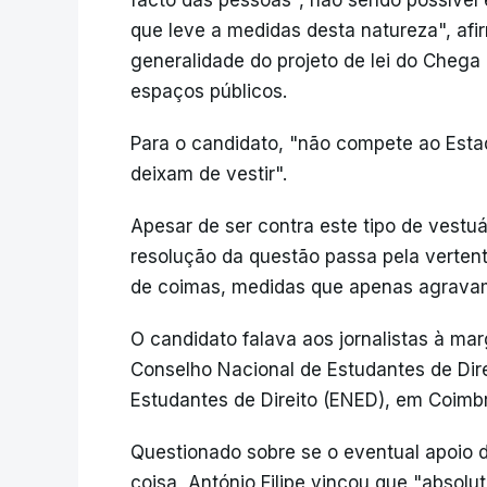
facto das pessoas", não sendo possível
que leve a medidas desta natureza", afi
generalidade do projeto de lei do Chega 
espaços públicos.
Para o candidato, "não compete ao Estad
deixam de vestir".
Apesar de ser contra este tipo de vestuár
resolução da questão passa pela vertent
de coimas, medidas que apenas agravam
O candidato falava aos jornalistas à ma
Conselho Nacional de Estudantes de Dire
Estudantes de Direito (ENED), em Coimb
Questionado sobre se o eventual apoio 
coisa, António Filipe vincou que "absol