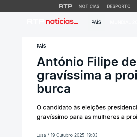
NOTÍCIAS
DESPORTO
PAÍS
MUNDIAL 2
António Filipe def
PAÍS
António Filipe d
gravíssima a pro
burca
O candidato às eleições presidenci
gravíssimo para as mulheres a pro
Lusa
/
19 Outubro 2025, 19:03