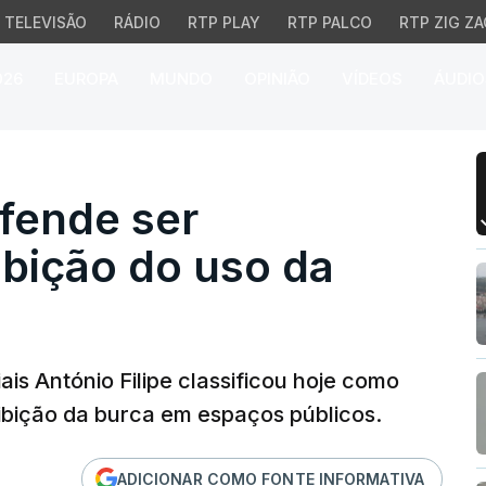
TELEVISÃO
RÁDIO
RTP PLAY
RTP PALCO
RTP ZIG ZA
026
EUROPA
MUNDO
OPINIÃO
VÍDEOS
ÁUDIO
ende ser gravíssima a p
efende ser
ibição do uso da
ais António Filipe classificou hoje como
ibição da burca em espaços públicos.
ADICIONAR COMO FONTE INFORMATIVA