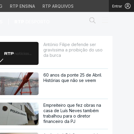
G
RTP ENSINA
RTP ARQUIVOS
Entrar
Abrir campo de
|
S
RTP
DESPORTO
roibição do uso da burca
António Filipe defende ser
gravíssima a proibição do uso
da burca
60 anos da ponte 25 de Abril.
Histórias que não se veem
Empreiteiro que fez obras na
casa de Luís Neves também
trabalhou para o diretor
financeiro da PJ