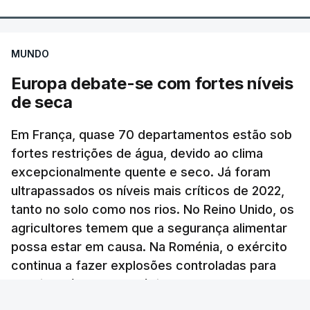
A agência noticiosa iraniana Mizan, ligada ao
ERRO
100
poder judicial do país, publicou uma declaração de
ERROR ON HTML5 MEDIA ELEMENT
MUNDO
um dos comandantes dos Basij, a força paramilitar
Europa debate-se com fortes níveis
ESTE CONTEÚDO ESTÁ NESTE
iraniana ao serviço do aiatola, que garantiu que
de seca
MOMENTO INDISPONÍVEL
nas próximas horas divulgará imagens do líder
supremo "entre o povo, a passear na rua e reunido
Em França, quase 70 departamentos estão sob
com os comandantes das Forças Armadas", sem
fortes restrições de água, devido ao clima
avançar mais pormenores.
"As particularidades do interior, com aldeias
excepcionalmente quente e seco. Já foram
dispersas, algumas quase despovoadas, com
ultrapassados os níveis mais críticos de 2022,
c/ Lusa
poucos serviços sociais e de saúde, com famílias
tanto no solo como nos rios. No Reino Unido, os
envelhecidas e com dificuldades de mobilidade,
agricultores temem que a segurança alimentar
TÓPICOS
Jerusalem Post
,
Israel Khamenei
possa estar em causa. Na Roménia, o exército
acentuam outras vertentes da ação dos bombeiros
continua a fazer explosões controladas para
que nem sempre recebem o devido
desviar a água do Danúbio.
reconhecimento", afirmou o Presidente.