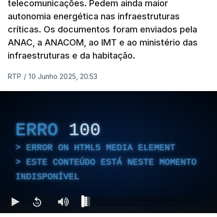
telecomunicações. Pedem ainda maior
autonomia energética nas infraestruturas
críticas. Os documentos foram enviados pela
ANAC, a ANACOM, ao IMT e ao ministério das
infraestruturas e da habitação.
RTP
/
10 Junho 2025, 20:53
ERRO
100
ERROR ON HTML5 MEDIA ELEMENT
ESTE CONTEÚDO ESTÁ NESTE MOMENTO
INDISPONÍVEL