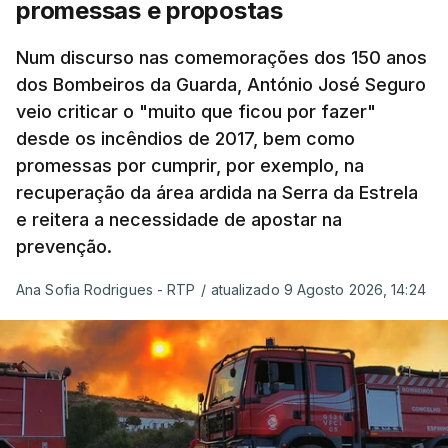
promessas e propostas
se confronta agora com uma inflação de 88%.
Num discurso nas comemorações dos 150 anos
De acordo com a informação oficial, que não indica
dos Bombeiros da Guarda, António José Seguro
onde ou quando decorreu a reunião, Khamenei e
veio criticar o "muito que ficou por fazer"
Pezeshkian discutiram ainda formas de garantir
desde os incêndios de 2017, bem como
recursos e gerir as despesas "em riais, divisas e
promessas por cumprir, por exemplo, na
energia", bem como sobre a cooperação
recuperação da área ardida na Serra da Estrela
económica com parceiros estrangeiros.
e reitera a necessidade de apostar na
prevenção.
Para os Estados Unidos seguiu ainda um recado:
Ana Sofia Rodrigues - RTP
/
atualizado 9 Agosto 2026, 14:24
"corrijam o comportamento". Teerão deixou ainda
novas exigências para reabrir o Estreito de Ormuz,
incluindo o fim do bloqueio naval, suspensão das
sanções e fim das operações militares contra o
país e aliados regionais.