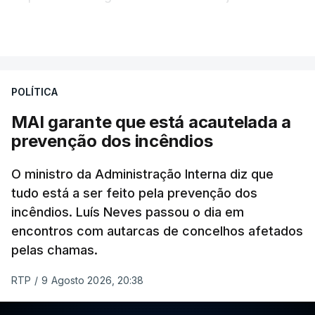
Khamenei desde o início da guerra.
VER MAIS
O vídeo de 12 segundos, sem aúdio, data ou local
de gravação, foi colocado pela agência de notícias
Mehr na rede social Telegram, como aquilo que
POLÍTICA
pode ser considerada uma resposta à imprensa
MAI garante que está acautelada a
israelita, que nos últimos tempos vem dando conta
prevenção dos incêndios
de que o líder supremo iraniano estará em estado
crítico na sequência do bombardeamento que no
O ministro da Administração Interna diz que
último dia de fevereiro passado matou o pai, o
tudo está a ser feito pela prevenção dos
ayatollah Ali Khamenei, e outros membros da
incêndios. Luís Neves passou o dia em
família.
encontros com autarcas de concelhos afetados
pelas chamas.
As imagens mostram Mojtaba Khamenei no que
será uma aula religiosa, mas sem qualquer
RTP
/
9 Agosto 2026, 20:38
indicação adicional.