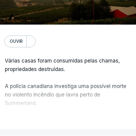
OUVIR
Várias casas foram consumidas pelas chamas,
propriedades destruídas.
A polícia canadiana investiga uma possível morte
no violento incêndio que lavra perto de
Summerland.
VER MAIS
Éum cenário de terror, descreve o primeiro-ministro
da Columbia Britânica, David Iby.