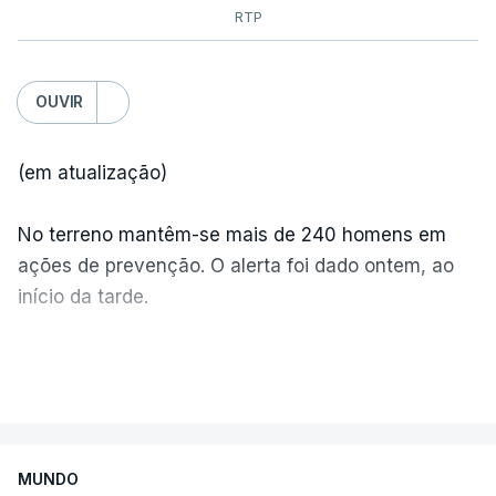
RTP
OUVIR
(em atualização)
No terreno mantêm-se mais de 240 homens em
ações de prevenção. O alerta foi dado ontem, ao
início da tarde.
Mais de 20 mil pessoas foram retiradas de casa
VER MAIS
por causa dos violentos incêndios no Canadá
MUNDO