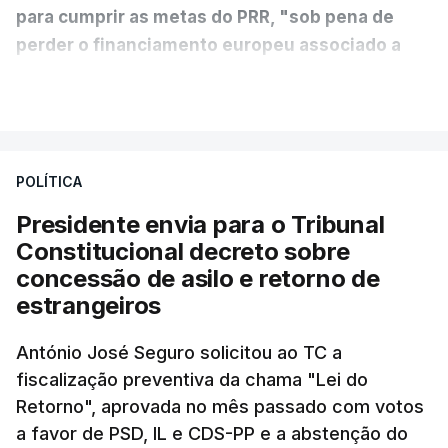
para cumprir as metas do PRR, "sob pena de
perder o financiamento europeu associado a
essa reforma específica".
VER MAIS
António José Seguro entende que a reforma reúne
treze apoios sociais "num só" e pretende "tornar o
POLÍTICA
sistema mais simples, mais justo e transparente".
Presidente envia para o Tribunal
"Sempre que seja possível reduzir burocracias,
Constitucional decreto sobre
eliminar sobreposições e garantir que os apoios
concessão de asilo e retorno de
chegam a quem mais necessita, estaremos a dar
estrangeiros
um passo na direção certa", argumenta o
António José Seguro solicitou ao TC a
Presidente da República.
fiscalização preventiva da chama "Lei do
Retorno", aprovada no mês passado com votos
Assegurar que "ninguém é
a favor de PSD, IL e CDS-PP e a abstenção do