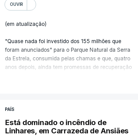
OUVIR
(em atualização)
"Quase nada foi investido dos 155 milhões que
foram anunciados" para o Parque Natural da Serra
da Estrela, consumida pelas chamas e que, quatro
anos depois, ainda tem promessas de recuperação
por cumprir.
VER MAIS
ERRO
100
PAÍS
ERROR ON HTML5 MEDIA ELEMENT
Está dominado o incêndio de
Linhares, em Carrazeda de Ansiães
ESTE CONTEÚDO ESTÁ NESTE