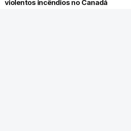
violentos incêndios no Canadá
Milhares de pessoas têm ordem de evacuação.
O governo da província declarou o estado de
emergência por causa de dezenas de incêndios
florestais que estão descontrolados.
RTP
/
9 Agosto 2026, 08:03